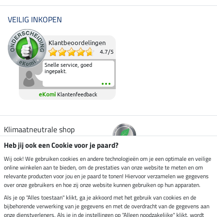
VEILIG INKOPEN
Klantbeoordelingen
4.7
/
5
Snelle service, goed
ingepakt.
eKomi
Klantenfeedback
Klimaatneutrale shop
Heb jij ook een Cookie voor je paard?
Verzending per
Wij ook! We gebruiken cookies en andere technologieën om je een optimale en veilige
online winkelen aan te bieden, om de prestaties van onze website te meten en om
relevante producten voor jou en je paard te tonen! Hiervoor verzamelen we gegevens
over onze gebruikers en hoe zij onze website kunnen gebruiken op hun apparaten.
Veilig betalen met
Als je op "Alles toestaan" klikt, ga je akkoord met het gebruik van cookies en de
bijbehorende verwerking van je gegevens en met de overdracht van de gegevens aan
onze dienstverleners. Als je in de instellingen op "Alleen noodzakelijke" klikt, wordt