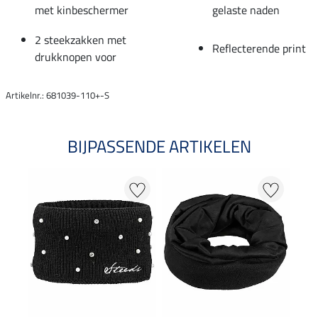
met kinbeschermer
gelaste naden
2 steekzakken met
Reflecterende print
drukknopen voor
Artikelnr.: 681039-110+-S
BIJPASSENDE ARTIKELEN
NI