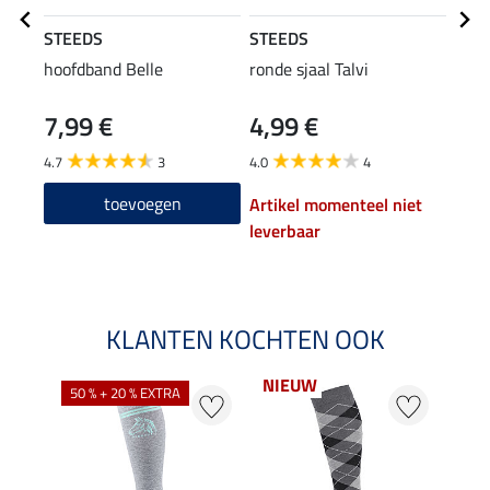
STEEDS
STEEDS
STE
hoofdband Belle
ronde sjaal Talvi
flee
7,99 €
4,99 €
5,9
4.7
3
4.0
4
4.0
toevoegen
Artikel momenteel niet
leverbaar
KLANTEN KOCHTEN OOK
NIEUW
50 % + 20 % EXTRA
20 %