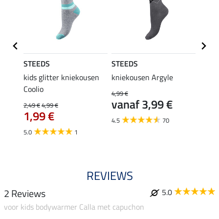
STEEDS
STEEDS
Felix
kids glitter kniekousen
kniekousen Argyle
kids 
Coolio
Colou
4,99 €
vanaf 3,99 €
2,49 €
4,99 €
5,99 €
1,99 €
van
4.5
70
5.0
1
4.5
REVIEWS
2 Reviews
5.0
voor kids bodywarmer Calla met capuchon