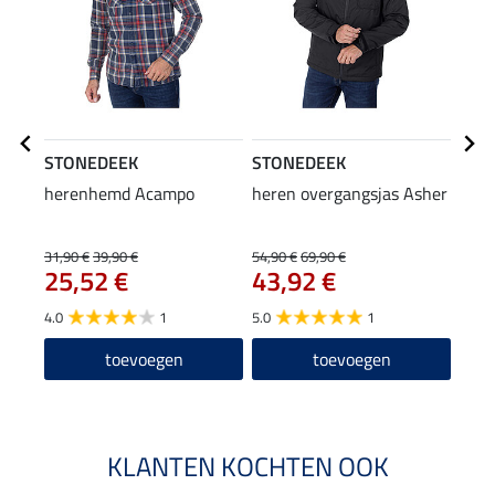
STONEDEEK
STONEDEEK
STO
herenhemd Acampo
heren overgangsjas Asher
here
11
31,90 €
39,90 €
54,90 €
69,90 €
25,52 €
43,92 €
4.0
1
5.0
1
toevoegen
toevoegen
KLANTEN KOCHTEN OOK