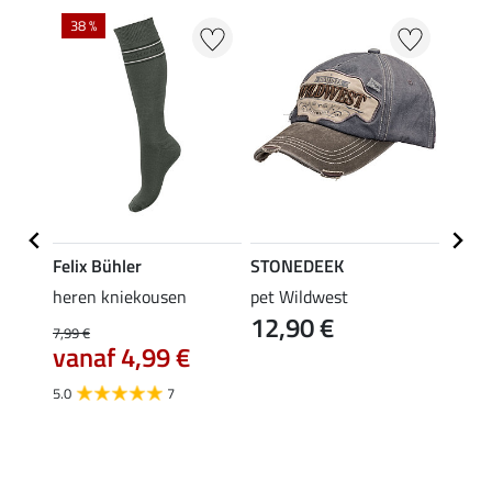
38 %
Felix Bühler
STONEDEEK
Felix
ek
heren kniekousen
pet Wildwest
heren
12,90 €
9,9
s
7,99 €
k
vanaf 4,99 €
5.0
5.0
7