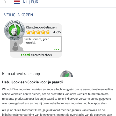
NL | EUR
VEILIG INKOPEN
Klantbeoordelingen
4.7
/
5
Snelle service, goed
ingepakt.
eKomi
Klantenfeedback
Klimaatneutrale shop
Heb jij ook een Cookie voor je paard?
Verzending per
Wij ook! We gebruiken cookies en andere technologieën om je een optimale en veilige
online winkelen aan te bieden, om de prestaties van onze website te meten en om
relevante producten voor jou en je paard te tonen! Hiervoor verzamelen we gegevens
over onze gebruikers en hoe zij onze website kunnen gebruiken op hun apparaten.
Veilig betalen met
Als je op "Alles toestaan" klikt, ga je akkoord met het gebruik van cookies en de
bijbehorende verwerking van je gegevens en met de overdracht van de gegevens aan