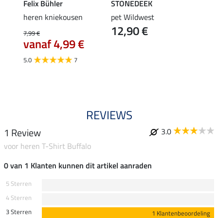
Felix Bühler
STONEDEEK
Felix
heren kniekousen
pet Wildwest
heren
12,90 €
9,9
7,99 €
vanaf 4,99 €
5.0
5.0
7
REVIEWS
1 Review
3.0
voor heren T-Shirt Buffalo
0 van 1 Klanten kunnen dit artikel aanraden
5 Sterren
4 Sterren
3 Sterren
1 Klantenbeoordeling