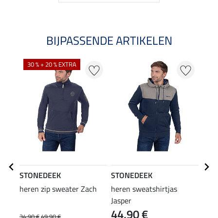
BIJPASSENDE ARTIKELEN
30 % + 20 % EXTRA
21
STONEDEEK
STONEDEEK
STO
heren zip sweater Zach
heren sweatshirtjas
here
Jasper
44,90 €
34,90 €
49,90 €
54,90