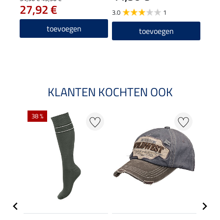
27,92 €
43
3.0
1
5.0
toevoegen
toevoegen
KLANTEN KOCHTEN OOK
38 %