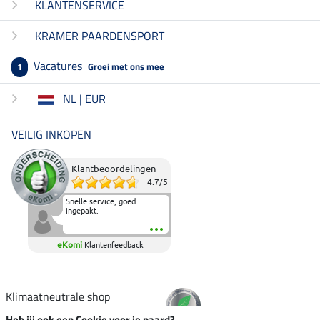
KLANTENSERVICE
KRAMER PAARDENSPORT
Vacatures
Groei met ons mee
1
NL | EUR
VEILIG INKOPEN
Klantbeoordelingen
4.7
/
5
Snelle service, goed
ingepakt.
eKomi
Klantenfeedback
Klimaatneutrale shop
Heb jij ook een Cookie voor je paard?