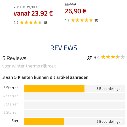
Isi
44,90 €
29,90 €
39,90 €
26,90 €
59,
vanaf 23,92 €
4.7
10
4.7
4.7
18
REVIEWS
5 Reviews
3.4
voor winter thermo rijbroek
3 van 5 Klanten kunnen dit artikel aanraden
5 Sterren
3 Beoordelingen
4 Sterren
3 Sterren
2 Sterren
1 Ster
2 Beoordelingen