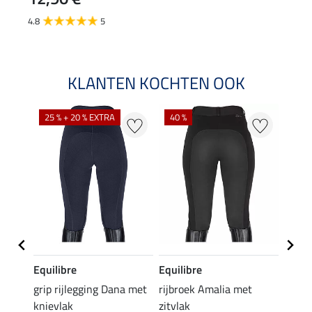
4.8
5
KLANTEN KOCHTEN OOK
25 % + 20 % EXTRA
40 %
Equilibre
Equilibre
Felix
Cycle
grip rijlegging Dana met
rijbroek Amalia met
grip
knievlak
zitvlak
zwang