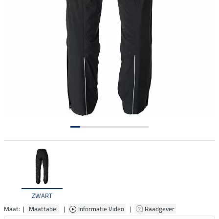
ZWART
Maat: |
Maattabel
|
Informatie Video
|
Raadgever