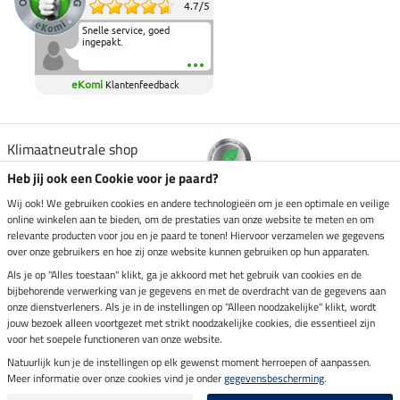
4.7
/
5
Snelle service, goed
ingepakt.
eKomi
Klantenfeedback
Klimaatneutrale shop
Heb jij ook een Cookie voor je paard?
Verzending per
Wij ook! We gebruiken cookies en andere technologieën om je een optimale en veilige
online winkelen aan te bieden, om de prestaties van onze website te meten en om
relevante producten voor jou en je paard te tonen! Hiervoor verzamelen we gegevens
over onze gebruikers en hoe zij onze website kunnen gebruiken op hun apparaten.
Veilig betalen met
Als je op "Alles toestaan" klikt, ga je akkoord met het gebruik van cookies en de
bijbehorende verwerking van je gegevens en met de overdracht van de gegevens aan
onze dienstverleners. Als je in de instellingen op "Alleen noodzakelijke" klikt, wordt
jouw bezoek alleen voortgezet met strikt noodzakelijke cookies, die essentieel zijn
Impressum
voor het soepele functioneren van onze website.
Natuurlijk kun je de instellingen op elk gewenst moment herroepen of aanpassen.
Meer informatie over onze cookies vind je onder
gegevensbescherming
.
Laatste update op 07.08.2026 om 14:39 uur