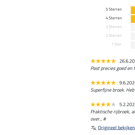
5 Sterren
4 Sterren
3 Sterren
2 Sterren
1 Ster
26.6.2
Past precies goed en f
9.6.20
Superfijne broek. Heb 
5.2.20
Praktische rijbroek, a
over... #
Origineel bekijken