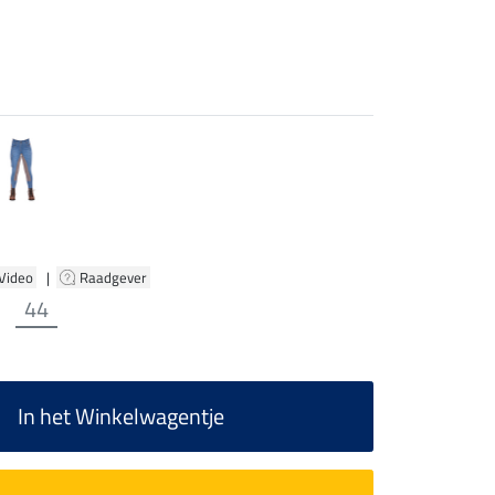
 Video
|
Raadgever
44
In het Winkelwagentje