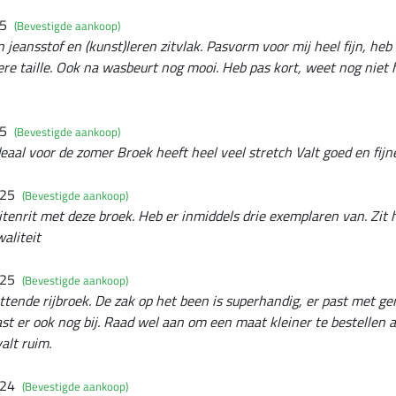
25
(Bevestigde aankoop)
jeansstof en (kunst)leren zitvlak. Pasvorm voor mij heel fijn, heb 
e taille. Ook na wasbeurt nog mooi. Heb pas kort, weet nog niet ho
25
(Bevestigde aankoop)
ideaal voor de zomer Broek heeft heel veel stretch Valt goed en fij
025
(Bevestigde aankoop)
itenrit met deze broek. Heb er inmiddels drie exemplaren van. Zit h
aliteit
025
(Bevestigde aankoop)
zittende rijbroek. De zak op het been is superhandig, er past met g
st er ook nog bij. Raad wel aan om een maat kleiner te bestellen al
alt ruim.
024
(Bevestigde aankoop)