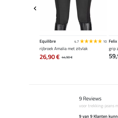
Equilibre
Felix
4.3
24
4.7
10
ic
rijbroek Amalia met zitvlak
grip 
59,
0 €
26,90 €
37,90 €
44,90 €
9 Reviews
voor trekking-jeans m
9 van 9 Klanten kunn