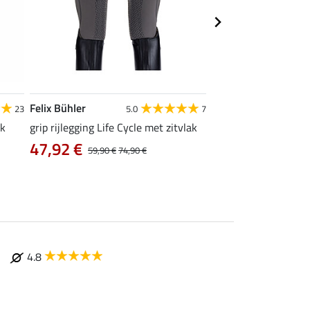
Felix Bühler
Equilibre
23
5.0
7
4
ak
grip rijlegging Life Cycle met zitvlak
grip rijbroek Basic
47,92 €
vanaf 29,90 €
59,90 €
74,90 €
4.8