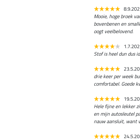
8.9.20
Mooie, hoge broek van 
bovenbenen en smaller
oogt veelbelovend.
1.7.20
Stof is heel dun dus 
23.5.2
drie keer per week bu
comfortabel. Goede kw
19.5.2
Hele fijne en lekker 
en mijn autosleutel pa
nauw aansluit, want v
24.5.2