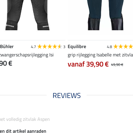
 Bühler
Equilibre
4.7
3
4.8
zwangerschapsrijlegging Isi
grip rijlegging Isabelle met zitvl
90 €
vanaf 39,90 €
49,90 €
REVIEWS
et volledig zitvlak Aspen
en dit artikel aanraden