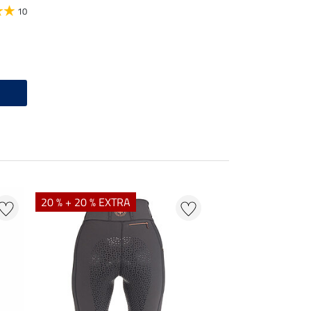
10
20 % + 20 % EXTRA
21 %