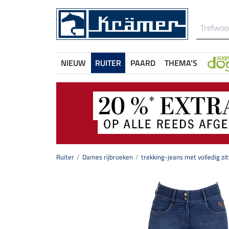
NIEUW
RUITER
PAARD
THEMA'S
Ruiter
Dames rijbroeken
trekking-jeans met volledig zi