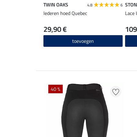
TWIN OAKS
STON
4.8
6
lederen hoed Quebec
Lace 
29,90 €
109
toevoegen
40 %