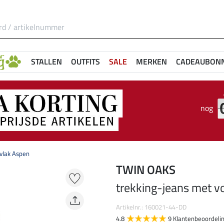
STALLEN
OUTFITS
SALE
MERKEN
CADEAUBON
nog
tvlak Aspen
TWIN OAKS
trekking-jeans met vo
Artikelnr.: 160021-44-DD
4.8
9 Klantenbeoordeli