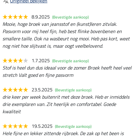
Origineel bekijken
8.9.2025
(Bevestigde aankoop)
Mooie, hoge broek van jeansstof en (kunst)leren zitvlak.
Pasvorm voor mij heel fijn, heb best flinke bovenbenen en
smallere taille. Ook na wasbeurt nog mooi. Heb pas kort, weet
nog niet hoe slijtvast is, maar oogt veelbelovend.
1.7.2025
(Bevestigde aankoop)
Stof is heel dun dus ideaal voor de zomer Broek heeft heel veel
stretch Valt goed en fijne pasvorm
23.5.2025
(Bevestigde aankoop)
drie keer per week buitenrit met deze broek. Heb er inmiddels
drie exemplaren van. Zit heerlijk en comfortabel. Goede
kwaliteit
19.5.2025
(Bevestigde aankoop)
Hele fijne en lekker zittende rijbroek. De zak op het been is