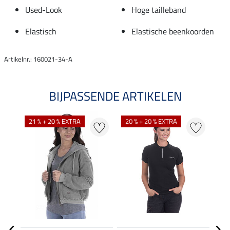
Used-Look
Hoge tailleband
Elastisch
Elastische beenkoorden
Artikelnr.: 160021-34-A
BIJPASSENDE ARTIKELEN
21 % + 20 % EXTRA
20 % + 20 % EXTRA
36