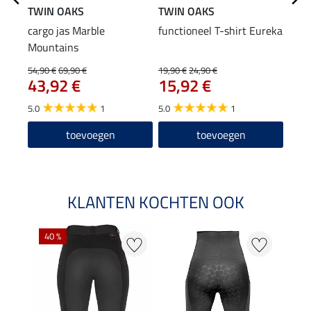
TWIN OAKS
TWIN OAKS
TWI
cargo jas Marble
functioneel T-shirt Eureka
Hood
Mountains
54,90 €
69,90 €
19,90 €
24,90 €
34,90
43,92 €
15,92 €
27
5.0
1
5.0
1
5.0
toevoegen
toevoegen
KLANTEN KOCHTEN OOK
40 %
20 %