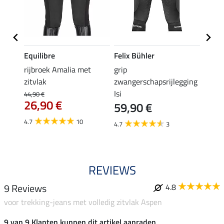
Equilibre
Felix Bühler
Equil
rijbroek Amalia met
grip
grip r
zitvlak
zwangerschapsrijlegging
met z
Isi
€
44,90 €
49,90 
26,90 €
59,90 €
van
4.7
10
4.7
3
4.8
REVIEWS
9 Reviews
4.8
voor trekking-jeans met volledig zitvlak Aspen
9 van 9 Klanten kunnen dit artikel aanraden