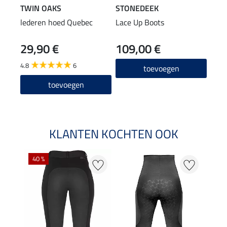
TWIN OAKS
STONEDEEK
TWI
lederen hoed Quebec
Lace Up Boots
ther
29,90 €
109,00 €
5,9
4.8
6
4.9
toevoegen
toevoegen
KLANTEN KOCHTEN OOK
40 %
20 %