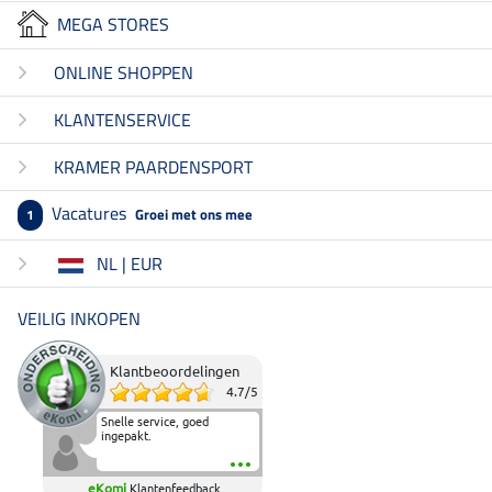
MEGA STORES
ONLINE SHOPPEN
KLANTENSERVICE
KRAMER PAARDENSPORT
Vacatures
Groei met ons mee
1
NL | EUR
VEILIG INKOPEN
Klantbeoordelingen
4.7
/
5
Snelle service, goed
ingepakt.
eKomi
Klantenfeedback