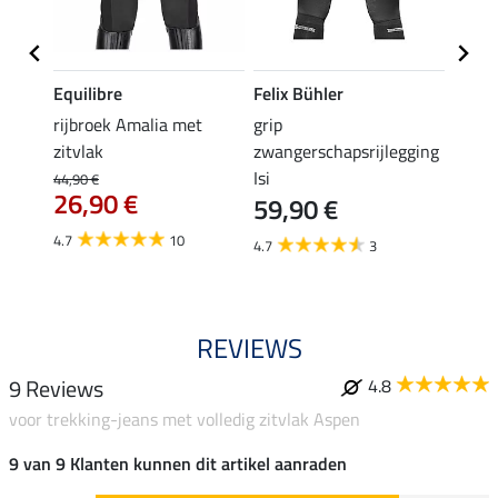
Equilibre
Felix Bühler
Equil
rijbroek Amalia met
grip
grip r
zitvlak
zwangerschapsrijlegging
met z
Isi
€
44,90 €
49,90 
26,90 €
59,90 €
van
4.7
10
4.7
3
4.8
REVIEWS
9 Reviews
4.8
voor trekking-jeans met volledig zitvlak Aspen
9 van 9 Klanten kunnen dit artikel aanraden