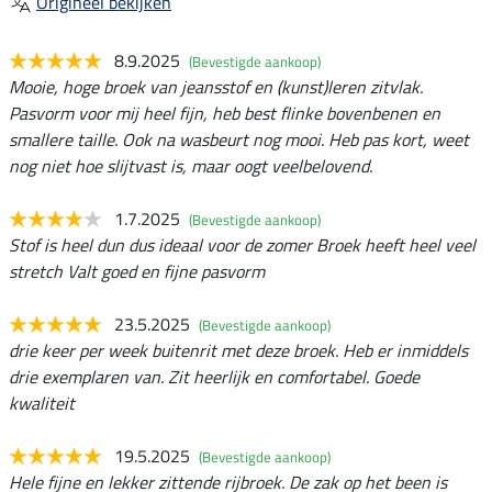
Origineel bekijken
8.9.2025
(Bevestigde aankoop)
Mooie, hoge broek van jeansstof en (kunst)leren zitvlak.
Pasvorm voor mij heel fijn, heb best flinke bovenbenen en
smallere taille. Ook na wasbeurt nog mooi. Heb pas kort, weet
nog niet hoe slijtvast is, maar oogt veelbelovend.
1.7.2025
(Bevestigde aankoop)
Stof is heel dun dus ideaal voor de zomer Broek heeft heel veel
stretch Valt goed en fijne pasvorm
23.5.2025
(Bevestigde aankoop)
drie keer per week buitenrit met deze broek. Heb er inmiddels
drie exemplaren van. Zit heerlijk en comfortabel. Goede
kwaliteit
19.5.2025
(Bevestigde aankoop)
Hele fijne en lekker zittende rijbroek. De zak op het been is