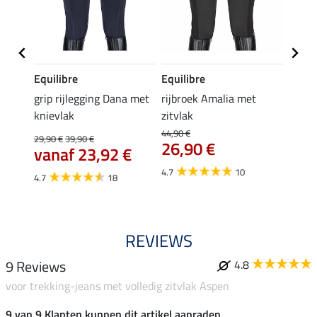
Equilibre
Equilibre
Felix
Cycle
grip rijlegging Dana met
rijbroek Amalia met
grip
knievlak
zitvlak
zwang
Isi
44,90 €
29,90 €
39,90 €
26,90 €
59,
vanaf 23,92 €
4.7
10
4.7
4.7
18
REVIEWS
9 Reviews
4.8
voor trekking-jeans met volledig zitvlak Aspen
9 van 9 Klanten kunnen dit artikel aanraden