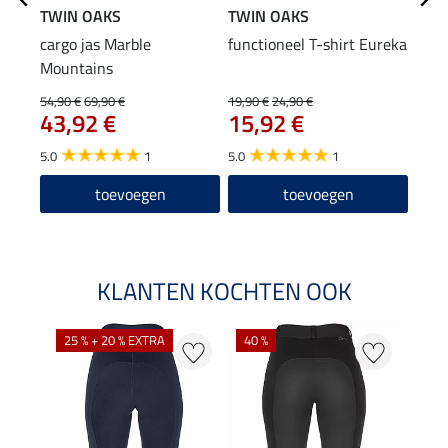
TWIN OAKS
TWIN OAKS
TWI
cargo jas Marble
functioneel T-shirt Eureka
Hood
Mountains
54,90 €
69,90 €
19,90 €
24,90 €
34,90
43,92 €
15,92 €
27
5.0
1
5.0
1
5.0
toevoegen
toevoegen
KLANTEN KOCHTEN OOK
25 % + 20 % EXTRA
40 %