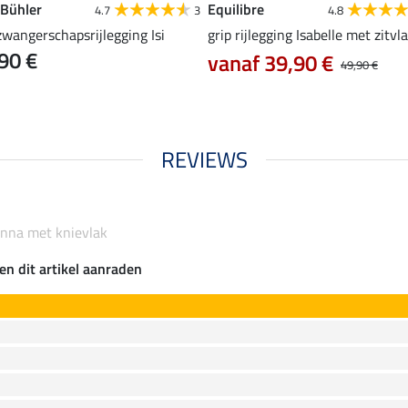
 Bühler
Equilibre
4.7
3
4.8
zwangerschapsrijlegging Isi
grip rijlegging Isabelle met zitvl
90 €
vanaf 39,90 €
49,90 €
REVIEWS
Sanna met knievlak
en dit artikel aanraden