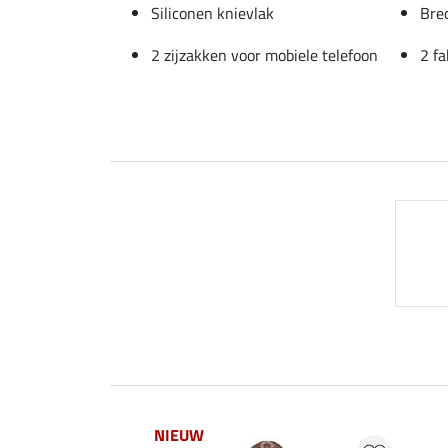
Siliconen knievlak
Bre
2 zijzakken voor mobiele telefoon
2 f
NIEUW