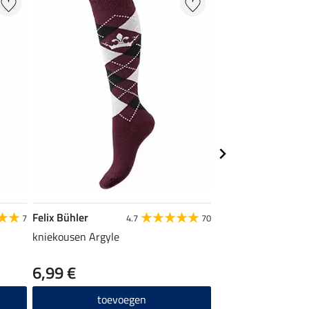
Felix Bühler
Felix Bühler
7
4.7
70
kniekousen Argyle
T-shirt Anna
6,99 €
9,52 €
11,90 €
14,
toevoegen
toevo