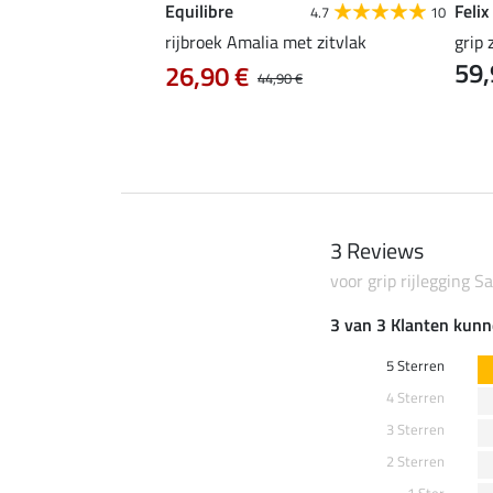
Equilibre
Felix
4.3
24
4.7
10
ic
rijbroek Amalia met zitvlak
grip 
59,
0 €
26,90 €
37,90 €
44,90 €
3 Reviews
voor grip rijlegging 
3 van 3 Klanten kunn
5 Sterren
4 Sterren
3 Sterren
2 Sterren