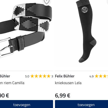
 Bühler
Felix Bühler
5.0
3
4.9
en riem Camilla
kniekousen Lela
90 €
6,99 €
toevoegen
toevoegen