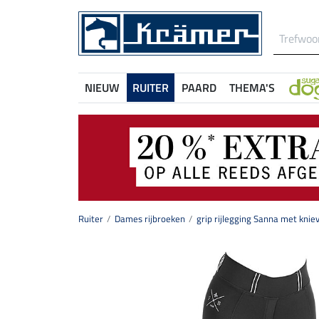
NIEUW
RUITER
PAARD
THEMA'S
Ruiter
Dames rijbroeken
grip rijlegging Sanna met knie