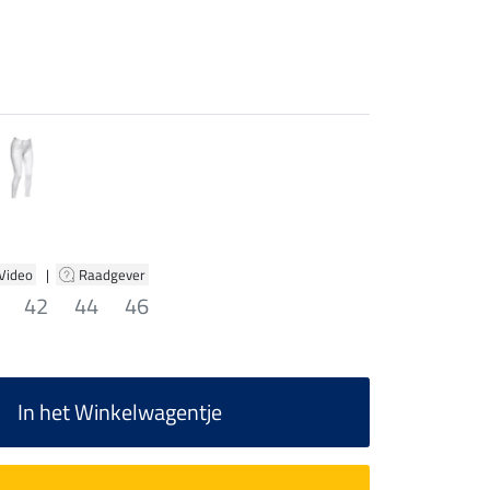
 Video
|
Raadgever
42
44
46
In het Winkelwagentje