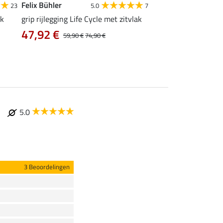
Felix Bühler
Equilibre
23
5.0
7
4
ak
grip rijlegging Life Cycle met zitvlak
grip rijbroek Basic
47,92 €
vanaf 29,90 €
59,90 €
74,90 €
5.0
3 Beoordelingen