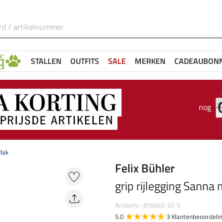
STALLEN
OUTFITS
SALE
MERKEN
CADEAUBON
nog
vlak
Felix Bühler
grip rijlegging Sanna
Artikelnr.: 810663-32-S
5.0
3 Klantenbeoordeli