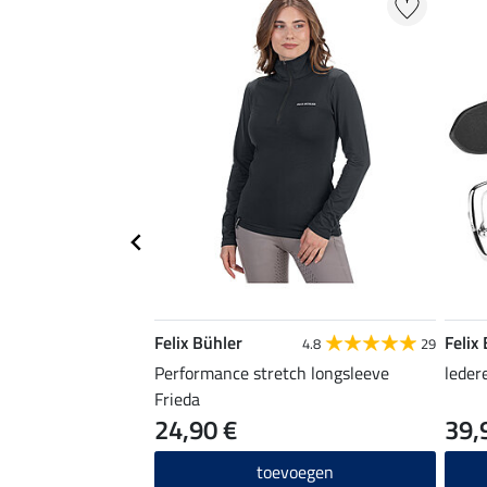
Felix Bühler
Felix
4.8
29
Performance stretch longsleeve
leder
Frieda
24,90 €
39,
toevoegen