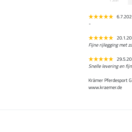
1 Ster
6.7.20
-
20.1.2
Fijne rijlegging met z
29.5.2
Snelle levering en fij
Krämer Pferdesport G
www.kraemer.de