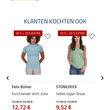
KLANTEN KOCHTEN OOK
30 % + 20 % EXTRA
20 % + 20 % EXTRA
20 %
Felix Bühler
STONEDEEK
Felix
rt
functioneel shirt Julie
ladies topje Tessa
polosh
15,90 €
22,90 €
11,90 €
14,90 €
15,90 
12,72 €
9,52 €
12,