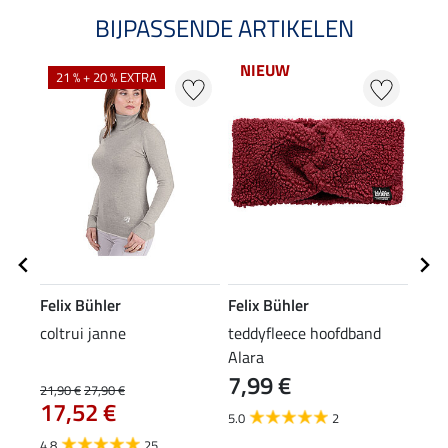
BIJPASSENDE ARTIKELEN
NIEUW
21 % + 20 % EXTRA
22
Felix Bühler
Felix Bühler
Feli
coltrui janne
teddyfleece hoofdband
muts
Alara
7,99 €
21,90 €
27,90 €
9,99 
17,52 €
7,9
5.0
2
4.8
25
4.5