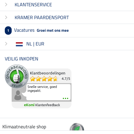
KLANTENSERVICE
KRAMER PAARDENSPORT
Vacatures
Groei met ons mee
1
NL | EUR
VEILIG INKOPEN
Klantbeoordelingen
4.7
/
5
Snelle service, goed
ingepakt.
eKomi
Klantenfeedback
Klimaatneutrale shop