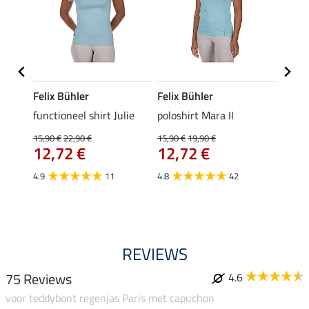
Felix Bühler
Felix Bühler
STON
Jule
functioneel shirt Julie
poloshirt Mara II
ladies
uchon
15,90 €
22,90 €
15,90 €
19,90 €
11,90 
12,72 €
12,72 €
9,5
4.9
11
4.8
42
4.6
REVIEWS
75 Reviews
4.6
voor teddybont regenjas Paris met capuchon