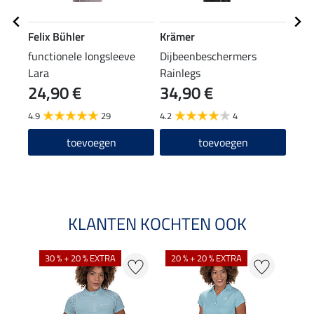
Felix Bühler
Krämer
Feli
functionele longsleeve
Dijbeenbeschermers
grip
Lara
Rainlegs
24,90 €
34,90 €
69
4.9
29
4.2
4
5.0
toevoegen
toevoegen
KLANTEN KOCHTEN OOK
30 % + 20 % EXTRA
20 % + 20 % EXTRA
20 %