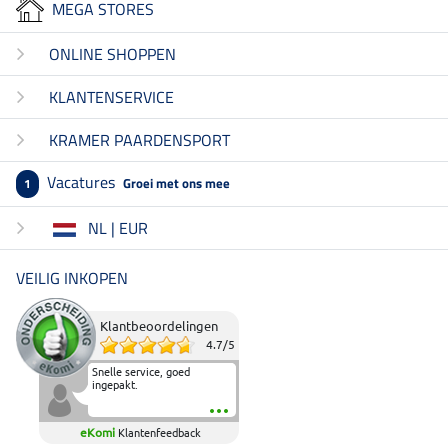
MEGA STORES
ONLINE SHOPPEN
KLANTENSERVICE
KRAMER PAARDENSPORT
Vacatures
Groei met ons mee
1
NL | EUR
VEILIG INKOPEN
Klantbeoordelingen
4.7
/
5
Snelle service, goed
ingepakt.
eKomi
Klantenfeedback