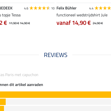
NEDEEK
Felix Bühler
4.6
10
4.4
s topje Tessa
functioneel wedstrijdshirt Jule
2 €
vanaf 14,90 €
11,90 €
14,90 €
24,90 €
REVIEWS
jas Paris met capuchon
nnen dit artikel aanraden