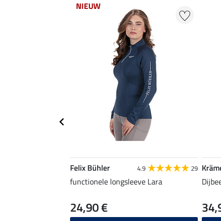
NIEUW
Felix Bühler
Kräm
4.9
29
functionele longsleeve Lara
Dijbe
24,90 €
34,