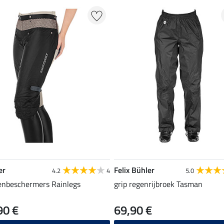
er
Felix Bühler
4.2
4
5.0
enbeschermers Rainlegs
grip regenrijbroek Tasman
90 €
69,90 €