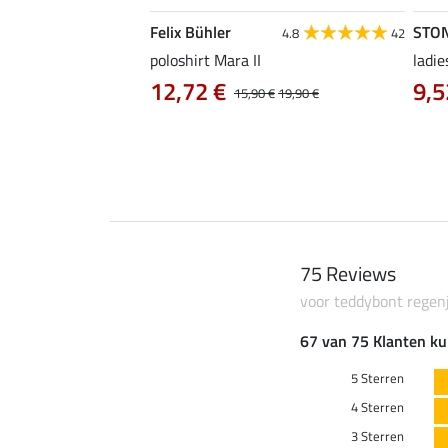
Felix Bühler
STO
4.9
15
4.8
42
as Klara Life Cycle
poloshirt Mara II
ladie
12,72 €
9,5
15,90 €
19,90 €
0 €
59,90 €
75 Reviews
voor teddybont regen
67 van 75 Klanten ku
5 Sterren
4 Sterren
3 Sterren