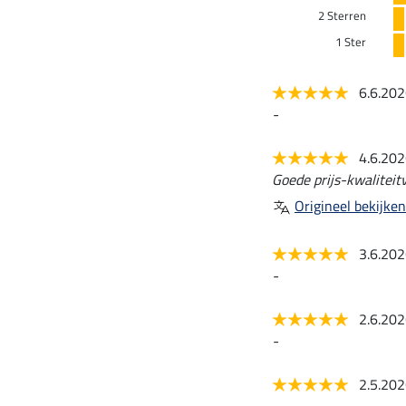
2 Sterren
1 Ster
6.6.20
-
4.6.20
Goede prijs-kwaliteit
Origineel bekijken
3.6.20
-
2.6.20
-
2.5.20