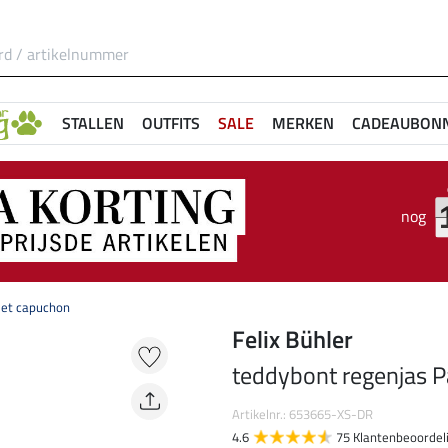
STALLEN
OUTFITS
SALE
MERKEN
CADEAUBON
nog
met capuchon
Felix Bühler
teddybont regenjas P
Artikelnr.: 653665-XS-DR
4.6
75 Klantenbeoordel