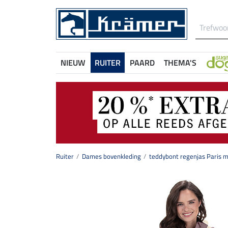
NIEUW
RUITER
PAARD
THEMA'S
Ruiter
Dames bovenkleding
teddybont regenjas Paris 