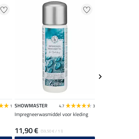
NIEUW
SHOWMASTER
Felix Bühler
1
4.7
3
Impregneerwasmiddel voor kleding
hoofdband Iva
11,90 €
4,99 €
(59,50 € / 1 l)