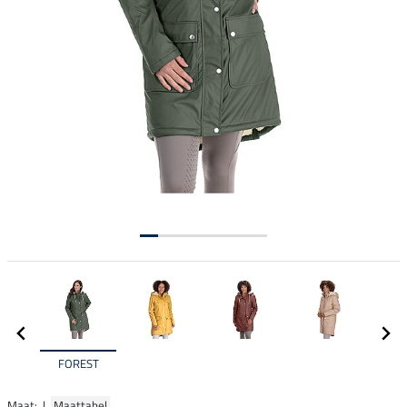
FOREST
Maat: |
Maattabel