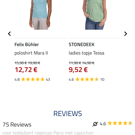
Felix Bühler
STONEDEEK
Felix
poloshirt Mara II
ladies topje Tessa
funct
wedstr
15,90 €
19,90 €
11,90 €
14,90 €
12,72 €
9,52 €
24,90 
€
van
4.8
43
4.6
10
4.4
REVIEWS
75 Reviews
4.6
voor teddybont regenjas Paris met capuchon