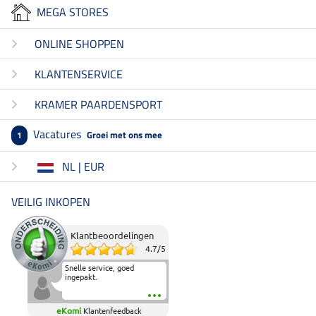
MEGA STORES
ONLINE SHOPPEN
KLANTENSERVICE
KRAMER PAARDENSPORT
Vacatures
Groei met ons mee
1
NL | EUR
VEILIG INKOPEN
Klantbeoordelingen
4.7
/
5
Snelle service, goed
ingepakt.
eKomi
Klantenfeedback