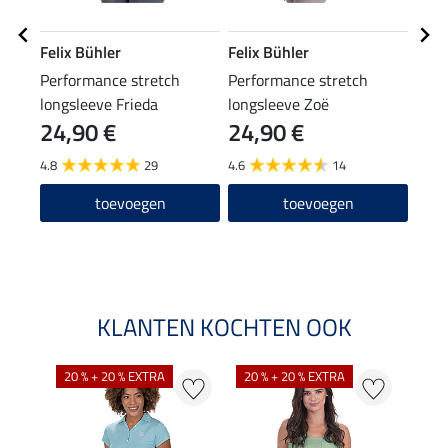
Felix Bühler
Felix Bühler
Feli
Performance stretch
Performance stretch
mut
longsleeve Frieda
longsleeve Zoë
24,90 €
24,90 €
9,9
4.8
29
4.6
14
4.2
toevoegen
toevoegen
KLANTEN KOCHTEN OOK
20 % + 20 % EXTRA
20 % + 20 % EXTRA
40 %