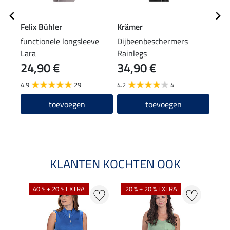
Felix Bühler
Krämer
Feli
functionele longsleeve
Dijbeenbeschermers
grip
Lara
Rainlegs
24,90 €
34,90 €
69
4.9
29
4.2
4
5.0
toevoegen
toevoegen
KLANTEN KOCHTEN OOK
40 % + 20 % EXTRA
20 % + 20 % EXTRA
20 %