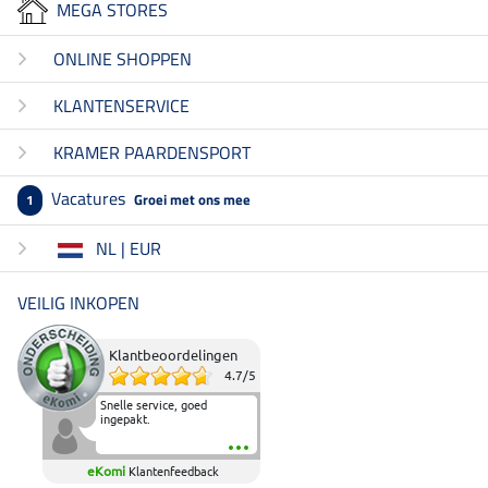
MEGA STORES
ONLINE SHOPPEN
KLANTENSERVICE
KRAMER PAARDENSPORT
Vacatures
Groei met ons mee
1
NL | EUR
VEILIG INKOPEN
Klantbeoordelingen
4.7
/
5
Snelle service, goed
ingepakt.
eKomi
Klantenfeedback