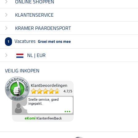
ONLINE SHOPPEN
KLANTENSERVICE
KRAMER PAARDENSPORT
Vacatures
Groei met ons mee
1
NL | EUR
VEILIG INKOPEN
Klantbeoordelingen
4.7
/
5
Snelle service, goed
ingepakt.
eKomi
Klantenfeedback