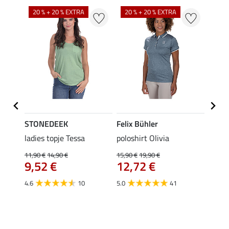
20 % + 20 % EXTRA
20 % + 20 % EXTRA
20 %
STONEDEEK
Felix Bühler
Felix
ladies topje Tessa
poloshirt Olivia
zip-fu
Fleur
11,90 €
14,90 €
15,90 €
19,90 €
9,52 €
12,72 €
15,90 
12,
4.6
10
5.0
41
4.9