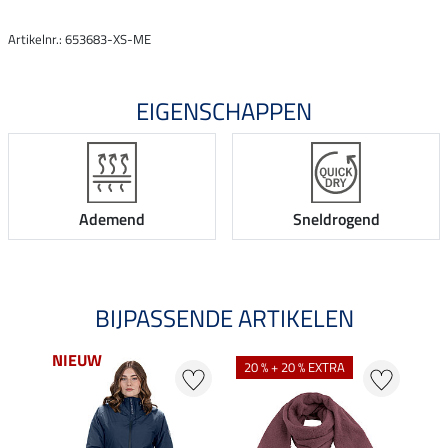
Artikelnr.: 653683-XS-ME
EIGENSCHAPPEN
Ademend
Sneldrogend
BIJPASSENDE ARTIKELEN
NIEUW
20 % + 20 % EXTRA
20