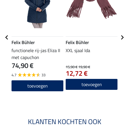
Felix Bühler
Felix Bühler
Feli
functionele rij-jas Eliza II
XXL sjaal Ida
mut
met capuchon
74,90 €
15,90 €
19,90 €
7,99 
12,72 €
6,3
4.7
33
4.2
toevoegen
toevoegen
KLANTEN KOCHTEN OOK