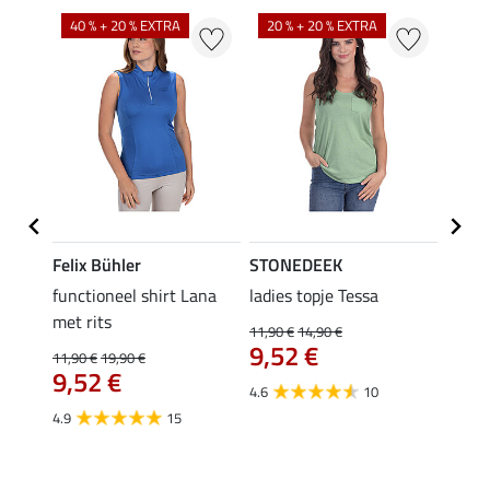
40 % + 20 % EXTRA
20 % + 20 % EXTRA
20 %
Felix Bühler
STONEDEEK
Felix
functioneel shirt Lana
ladies topje Tessa
zip-fu
met rits
Fleur
11,90 €
14,90 €
9,52 €
11,90 €
19,90 €
15,90 
9,52 €
12,
4.6
10
4.9
15
4.9