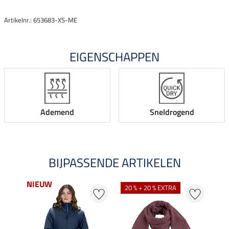
Artikelnr.: 653683-XS-ME
EIGENSCHAPPEN
Ademend
Sneldrogend
BIJPASSENDE ARTIKELEN
NIEUW
20 % + 20 % EXTRA
20