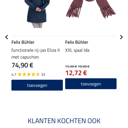
Felix Bühler
Felix Bühler
Feli
functionele rij-jas Eliza II
XXL sjaal Ida
mut
met capuchon
74,90 €
15,90 €
19,90 €
7,99 
12,72 €
6,3
4.7
33
4.2
toevoegen
toevoegen
KLANTEN KOCHTEN OOK