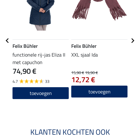
Felix Bühler
Felix Bühler
Feli
functionele rij-jas Eliza II
XXL sjaal Ida
mut
met capuchon
74,90 €
15,90 €
19,90 €
7,99 
12,72 €
6,3
4.7
33
4.2
toevoegen
toevoegen
KLANTEN KOCHTEN OOK