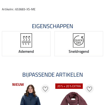
Artikelnr.: 653683-XS-ME
EIGENSCHAPPEN
Ademend
Sneldrogend
BIJPASSENDE ARTIKELEN
NIEUW
20 % + 20 % EXTRA
20