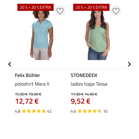
20 % + 20 % EXTRA
20 % + 20 % EXTRA
40 %
Felix Bühler
STONEDEEK
Felix
poloshirt Mara II
ladies topje Tessa
funct
wedstr
15,90 €
19,90 €
11,90 €
14,90 €
12,72 €
9,52 €
24,90 
€
van
4.8
42
4.6
10
4.4