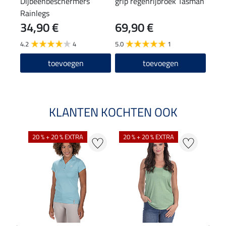
Dijbeenbeschermers
grip regenrijbroek Tasman
hals
Rainlegs
34,90 €
69,90 €
9,9
4.2
4
5.0
1
4.8
toevoegen
toevoegen
KLANTEN KOCHTEN OOK
20 % + 20 % EXTRA
20 % + 20 % EXTRA
40 %