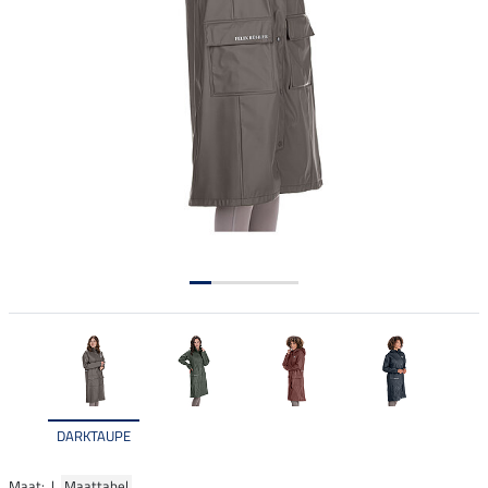
DARKTAUPE
Maat: |
Maattabel