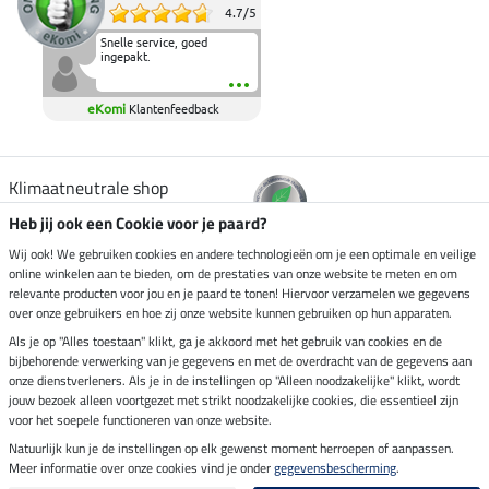
4.7
/
5
Snelle service, goed
ingepakt.
eKomi
Klantenfeedback
Klimaatneutrale shop
Heb jij ook een Cookie voor je paard?
Verzending per
Wij ook! We gebruiken cookies en andere technologieën om je een optimale en veilige
online winkelen aan te bieden, om de prestaties van onze website te meten en om
relevante producten voor jou en je paard te tonen! Hiervoor verzamelen we gegevens
over onze gebruikers en hoe zij onze website kunnen gebruiken op hun apparaten.
Veilig betalen met
Als je op "Alles toestaan" klikt, ga je akkoord met het gebruik van cookies en de
bijbehorende verwerking van je gegevens en met de overdracht van de gegevens aan
onze dienstverleners. Als je in de instellingen op "Alleen noodzakelijke" klikt, wordt
jouw bezoek alleen voortgezet met strikt noodzakelijke cookies, die essentieel zijn
Impressum
voor het soepele functioneren van onze website.
Natuurlijk kun je de instellingen op elk gewenst moment herroepen of aanpassen.
Meer informatie over onze cookies vind je onder
gegevensbescherming
.
Laatste update op 08.08.2026 om 03:00 uur