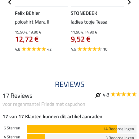
Felix Bühler
STONEDEEK
Felix
poloshirt Mara II
ladies topje Tessa
funct
wedstr
15,90 €
19,90 €
11,90 €
14,90 €
12,72 €
9,52 €
24,90 
€
van
4.8
42
4.6
10
4.4
REVIEWS
17 Reviews
4.8
voor regenmantel Frieda met capuchon
17 van 17 Klanten kunnen dit artikel aanraden
5 Sterren
14 Beoordelingen
4 Sterren
3 Beoordelingen