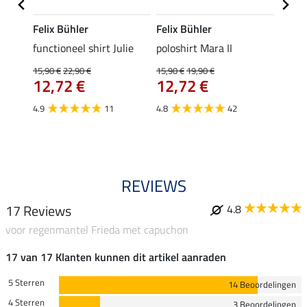
Felix Bühler
Felix Bühler
STON
Jule
functioneel shirt Julie
poloshirt Mara II
ladies
uchon
15,90 €
22,90 €
15,90 €
19,90 €
11,90 
12,72 €
12,72 €
9,5
4.9
11
4.8
42
4.6
REVIEWS
17 Reviews
4.8
voor regenmantel Frieda met capuchon
17 van 17 Klanten kunnen dit artikel aanraden
5 Sterren
14 Beoordelingen
4 Sterren
3 Beoordelingen