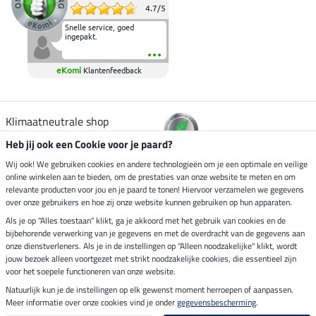
4.7
/
5
Snelle service, goed
ingepakt.
eKomi
Klantenfeedback
Klimaatneutrale shop
Heb jij ook een Cookie voor je paard?
Verzending per
Wij ook! We gebruiken cookies en andere technologieën om je een optimale en veilige
online winkelen aan te bieden, om de prestaties van onze website te meten en om
relevante producten voor jou en je paard te tonen! Hiervoor verzamelen we gegevens
over onze gebruikers en hoe zij onze website kunnen gebruiken op hun apparaten.
Veilig betalen met
Als je op "Alles toestaan" klikt, ga je akkoord met het gebruik van cookies en de
bijbehorende verwerking van je gegevens en met de overdracht van de gegevens aan
onze dienstverleners. Als je in de instellingen op "Alleen noodzakelijke" klikt, wordt
jouw bezoek alleen voortgezet met strikt noodzakelijke cookies, die essentieel zijn
Impressum
voor het soepele functioneren van onze website.
Natuurlijk kun je de instellingen op elk gewenst moment herroepen of aanpassen.
Meer informatie over onze cookies vind je onder
gegevensbescherming
.
Laatste update op 06.08.2026 om 14:39 uur