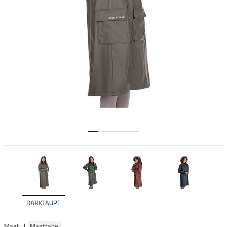
DARKTAUPE
Maat: |
Maattabel