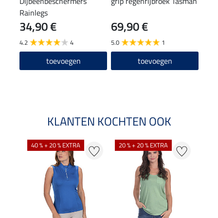
Dijbeenbeschermers
grip regenrijbroek Tasman
hals
Rainlegs
34,90 €
69,90 €
7,99 
6,3
4.2
4
5.0
1
4.8
toevoegen
toevoegen
KLANTEN KOCHTEN OOK
40 % + 20 % EXTRA
20 % + 20 % EXTRA
20 %