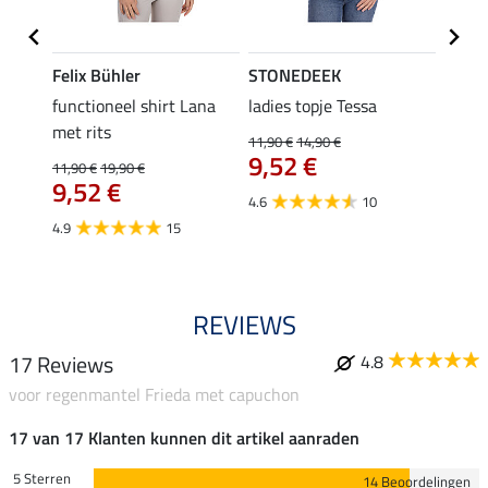
Felix Bühler
STONEDEEK
Felix
functioneel shirt Lana
ladies topje Tessa
zip-fu
met rits
Fleur
11,90 €
14,90 €
9,52 €
11,90 €
19,90 €
15,90 
9,52 €
12,
4.6
10
4.9
15
4.9
REVIEWS
17 Reviews
4.8
voor regenmantel Frieda met capuchon
17 van 17 Klanten kunnen dit artikel aanraden
5 Sterren
14 Beoordelingen