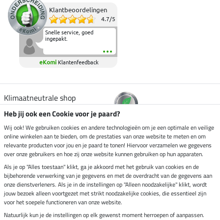
Klantbeoordelingen
4.7
/
5
Snelle service, goed
ingepakt.
eKomi
Klantenfeedback
Klimaatneutrale shop
Heb jij ook een Cookie voor je paard?
Verzending per
Wij ook! We gebruiken cookies en andere technologieën om je een optimale en veilige
online winkelen aan te bieden, om de prestaties van onze website te meten en om
relevante producten voor jou en je paard te tonen! Hiervoor verzamelen we gegevens
over onze gebruikers en hoe zij onze website kunnen gebruiken op hun apparaten.
Veilig betalen met
Als je op "Alles toestaan" klikt, ga je akkoord met het gebruik van cookies en de
bijbehorende verwerking van je gegevens en met de overdracht van de gegevens aan
onze dienstverleners. Als je in de instellingen op "Alleen noodzakelijke" klikt, wordt
jouw bezoek alleen voortgezet met strikt noodzakelijke cookies, die essentieel zijn
Impressum
voor het soepele functioneren van onze website.
Natuurlijk kun je de instellingen op elk gewenst moment herroepen of aanpassen.