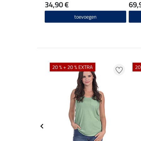
34,90 €
69,
toevoegen
EXTRA
20 % + 20 % EXTRA
20