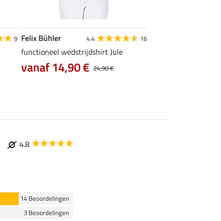
Felix Bühler
Felix Bühler
9
4.4
16
functioneel wedstrijdshirt Jule
tanktop Mira
vanaf 14,90 €
7,99 €
24,90 €
9,99 €
12,90
4.8
14 Beoordelingen
3 Beoordelingen