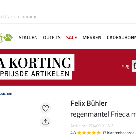
STALLEN
OUTFITS
SALE
MERKEN
CADEAUBON
nog
apuchon
Felix Bühler
regenmantel Frieda 
Artikelnr.: 653400-XL-NV
4.8
17 Klantenbeoordel