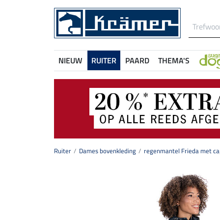
NIEUW
RUITER
PAARD
THEMA'S
Ruiter
Dames bovenkleding
regenmantel Frieda met c