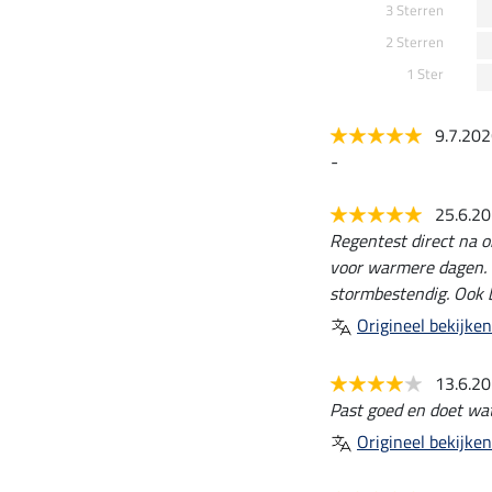
3 Sterren
2 Sterren
1 Ster
9.7.20
-
25.6.2
Regentest direct na o
voor warmere dagen. 
stormbestendig. Ook b
Origineel bekijken
13.6.2
Past goed en doet wa
Origineel bekijken