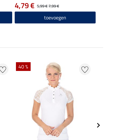
4,79 €
5,99 €
7,99 €
toevoegen
40 %
22 % + 20 % EXTR