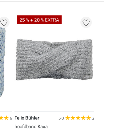
25 % + 20 % EXTRA
Felix Bühler
6
5.0
2
hoofdband Kaya