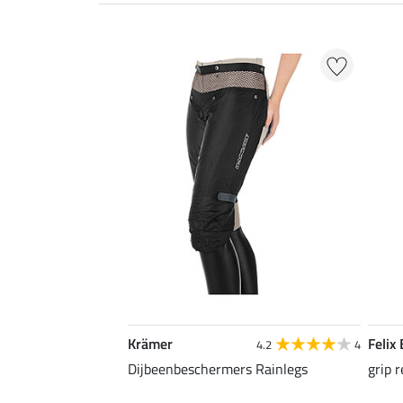
Krämer
Felix
4.2
4
Dijbeenbeschermers Rainlegs
grip 