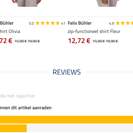
 Bühler
Felix Bühler
5.0
41
4.9
hirt Olivia
zip-functioneel shirt Fleur
72 €
12,72 €
15,90 €
19,90 €
15,90 €
19,90 €
REVIEWS
ieda met capuchon
nnen dit artikel aanraden