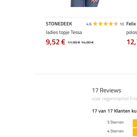
STONEDEEK
Felix
5.0
6
4.6
10
ladies topje Tessa
polos
9,52 €
12,
12,90 €
11,90 €
14,90 €
17 Reviews
voor regenmantel Fr
17 van 17 Klanten ku
5 Sterren
4 Sterren