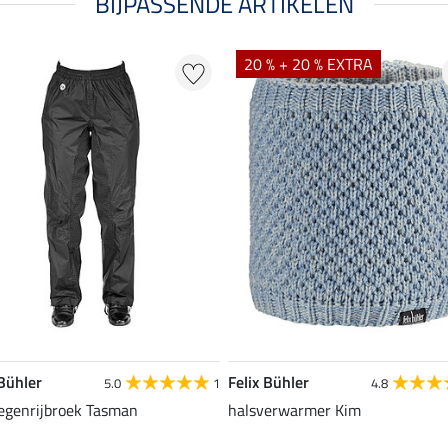
BIJPASSENDE ARTIKELEN
20 % + 20 % EXTRA
 Bühler
Felix Bühler
5.0
1
4.8
regenrijbroek Tasman
halsverwarmer Kim