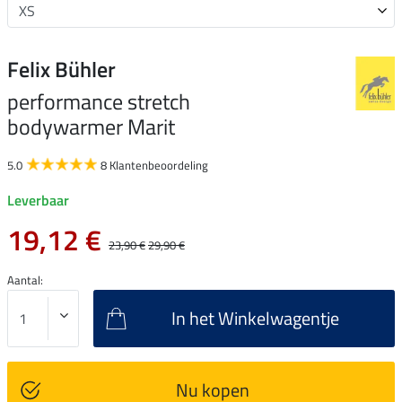
Felix Bühler
performance stretch
bodywarmer Marit
5.0
8 Klantenbeoordeling
Leverbaar
19,12 €
23,90 €
29,90 €
Aantal:
In het Winkelwagentje
Nu kopen