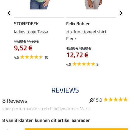
STONEDEEK
Felix Bühler
Felix
 Nela
ladies topje Tessa
zip-functioneel shirt
funct
Fleur
wedstr
11,90 €
14,90 €
9,52 €
15,90 €
19,90 €
24,90 
12,72 €
van
4.6
10
4.9
9
4.4
REVIEWS
8 Reviews
5.0
voor performance stretch bodywarmer Marit
8 van 8 Klanten kunnen dit artikel aanraden