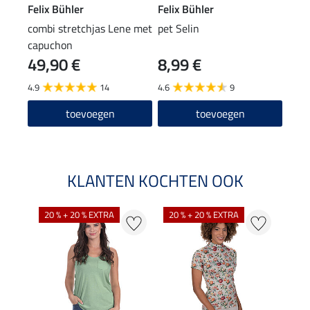
Felix Bühler
Felix Bühler
Feli
combi stretchjas Lene met
pet Selin
hoof
capuchon
49,90 €
8,99 €
4,9
4.9
14
4.6
9
5.0
toevoegen
toevoegen
KLANTEN KOCHTEN OOK
20 % + 20 % EXTRA
20 % + 20 % EXTRA
40 %