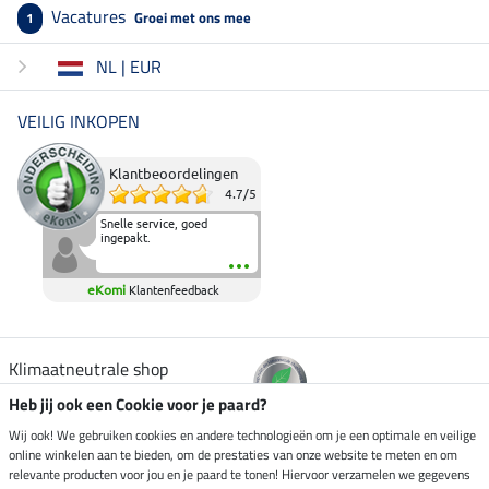
Vacatures
Groei met ons mee
1
NL | EUR
VEILIG INKOPEN
Klantbeoordelingen
4.7
/
5
Snelle service, goed
ingepakt.
eKomi
Klantenfeedback
Klimaatneutrale shop
Heb jij ook een Cookie voor je paard?
Verzending per
Wij ook! We gebruiken cookies en andere technologieën om je een optimale en veilige
online winkelen aan te bieden, om de prestaties van onze website te meten en om
relevante producten voor jou en je paard te tonen! Hiervoor verzamelen we gegevens