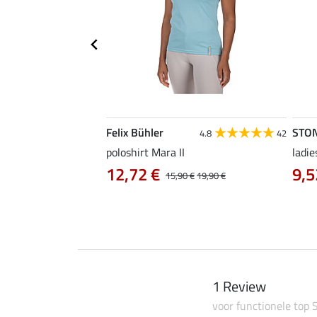
Felix Bühler
STO
4.8
4
4.8
42
irt Eliana
poloshirt Mara II
ladie
0 €
12,72 €
9,5
22,90 €
15,90 €
19,90 €
1 Review
voor functionele top 