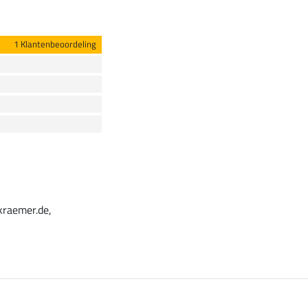
1 Klantenbeoordeling
kraemer.de,