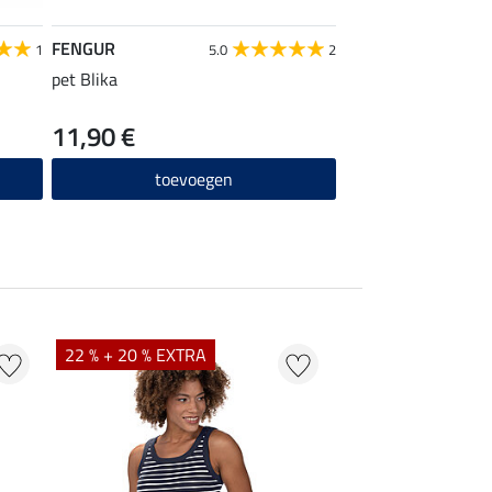
FENGUR
FENGUR
1
5.0
2
pet Blika
halster Kóngur
11,90 €
14,90 €
toevoegen
toevo
22 % + 20 % EXTRA
22 %