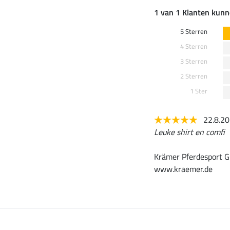
1 van 1 Klanten kunn
5 Sterren
4 Sterren
3 Sterren
2 Sterren
1 Ster
22.8.2
Leuke shirt en comfi
Krämer Pferdesport G
www.kraemer.de