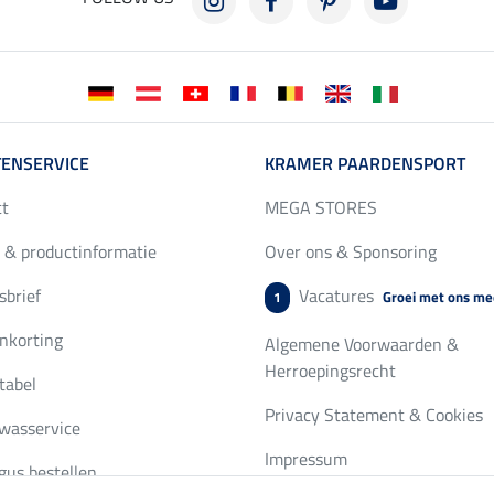
ENSERVICE
KRAMER PAARDENSPORT
ct
MEGA STORES
 & productinformatie
Over ons & Sponsoring
brief
Vacatures
Groei met ons me
1
nkorting
Algemene Voorwaarden &
Herroepingsrecht
tabel
Privacy Statement & Cookies
wasservice
Impressum
gus bestellen