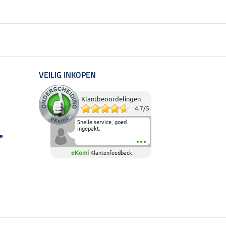
VEILIG INKOPEN
Klantbeoordelingen
4.7
/
5
Snelle service, goed
ingepakt.
e
eKomi
Klantenfeedback