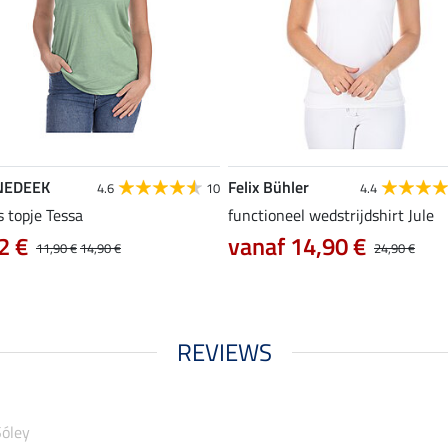
NEDEEK
Felix Bühler
4.6
10
4.4
s topje Tessa
functioneel wedstrijdshirt Jule
2 €
vanaf 14,90 €
11,90 €
14,90 €
24,90 €
REVIEWS
Sóley