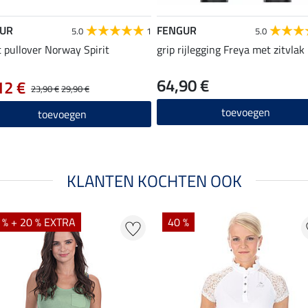
UR
FENGUR
5.0
1
5.0
 pullover Norway Spirit
grip rijlegging Freya met zitvlak
64,90 €
12 €
23,90 €
29,90 €
toevoegen
toevoegen
KLANTEN KOCHTEN OOK
 % + 20 % EXTRA
40 %