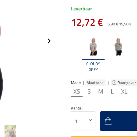
Leverbaar
12,72 €
15,90 €
19,90 €
CLOUDY
GREY
Maat: |
Maattabel
|
Raadgever
XS
S
M
L
XL
Aantal: