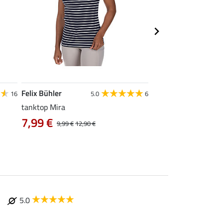
Felix Bühler
STEEDS
16
5.0
6
tanktop Mira
functionele zipshirt 
7,99 €
vanaf 17,90 €
9,99 €
12,90 €
5.0