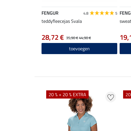
FENGUR
FENG
4.8
5
teddyfleecejas Svala
sweat
28,72 €
19,
35,90 €
44,90 €
toevoegen
20 % + 20 % EXTRA
20