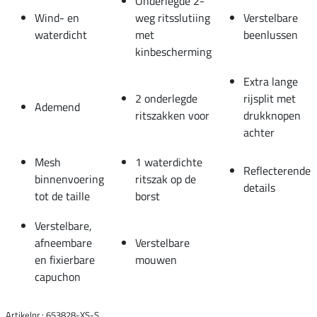
Onderlegde 2-
Wind- en
weg ritsslutiing
Verstelbare
waterdicht
met
beenlussen
kinbescherming
Extra lange
2 onderlegde
rijsplit met
Ademend
ritszakken voor
drukknopen
achter
Mesh
1 waterdichte
Reflecterende
binnenvoering
ritszak op de
details
tot de taille
borst
Verstelbare,
afneembare
Verstelbare
en fixierbare
mouwen
capuchon
Artikelnr.: 653828-XS-S