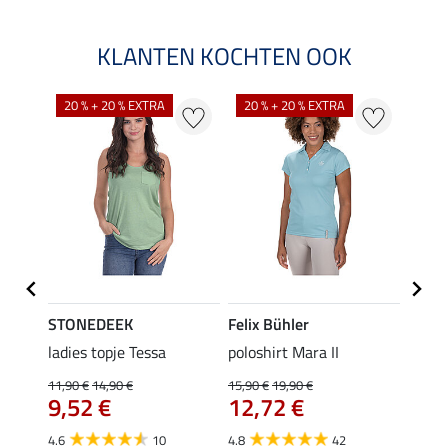
KLANTEN KOCHTEN OOK
20 % + 20 % EXTRA
20 % + 20 % EXTRA
40 %
STONEDEEK
Felix Bühler
Felix
Klara
ladies topje Tessa
poloshirt Mara II
funct
uchon
wedstr
11,90 €
14,90 €
15,90 €
19,90 €
9,52 €
12,72 €
24,90 
€
van
4.6
10
4.8
42