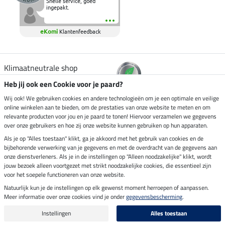
Snelle service, goed
ingepakt.
eKomi
Klantenfeedback
Klimaatneutrale shop
Heb jij ook een Cookie voor je paard?
Verzending per
Wij ook! We gebruiken cookies en andere technologieën om je een optimale en veilige
online winkelen aan te bieden, om de prestaties van onze website te meten en om
relevante producten voor jou en je paard te tonen! Hiervoor verzamelen we gegevens
over onze gebruikers en hoe zij onze website kunnen gebruiken op hun apparaten.
Veilig betalen met
Als je op "Alles toestaan" klikt, ga je akkoord met het gebruik van cookies en de
bijbehorende verwerking van je gegevens en met de overdracht van de gegevens aan
onze dienstverleners. Als je in de instellingen op "Alleen noodzakelijke" klikt, wordt
jouw bezoek alleen voortgezet met strikt noodzakelijke cookies, die essentieel zijn
voor het soepele functioneren van onze website.
Impressum
Natuurlijk kun je de instellingen op elk gewenst moment herroepen of aanpassen.
Meer informatie over onze cookies vind je onder
gegevensbescherming
.
Laatste update op 06.08.2026 om 07:11 uur
Alle prijzen in euro's, incl. BTW, excl. verzendkosten.
Instellingen
Alles toestaan