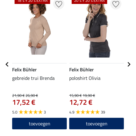
18 % + 20 % EXTRA
20 % + 20 % EXTRA
Felix Bühler
Felix Bühler
Feli
gebreide trui Brenda
poloshirt Olivia
grip
69
21,90 €
26,90 €
15,90 €
19,90 €
17,52 €
12,72 €
5.0
5.0
3
4.9
39
toevoegen
toevoegen