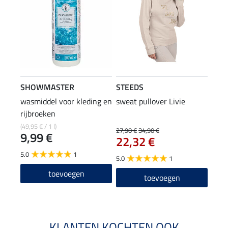
SHOWMASTER
STEEDS
wasmiddel voor kleding en
sweat pullover Livie
rijbroeken
(49,95 € / 1 l)
27,90 €
34,90 €
9,99 €
22,32 €
5.0
1
5.0
1
toevoegen
toevoegen
KLANTEN KOCHTEN OOK