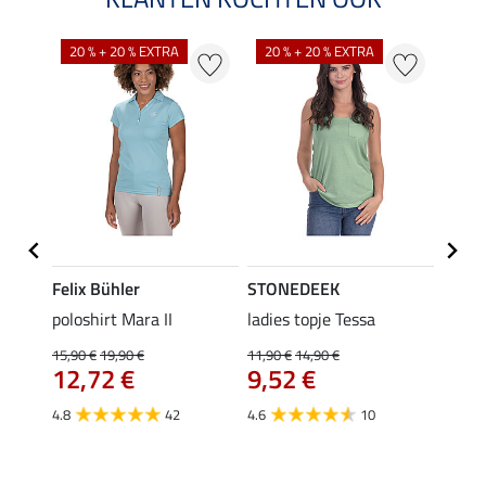
20 % + 20 % EXTRA
20 % + 20 % EXTRA
40 %
Felix Bühler
STONEDEEK
Felix
Klara
poloshirt Mara II
ladies topje Tessa
funct
uchon
wedstr
15,90 €
19,90 €
11,90 €
14,90 €
12,72 €
9,52 €
24,90 
€
van
4.8
42
4.6
10
4.4