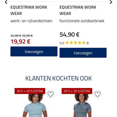
EQUESTRIAN WORK
EQUESTRIAN WORK
EQU
WEAR
WEAR
WE
werk- en rijhandschoen
functionele outdoorbroek
Adve
werk
54,90 €
89
neu
24,90 €
32,90 €
19,92 €
5.0
8
4.3
toevoegen
toevoegen
KLANTEN KOCHTEN OOK
30 % + 20 % EXTRA
20 % + 20 % EXTRA
20 %