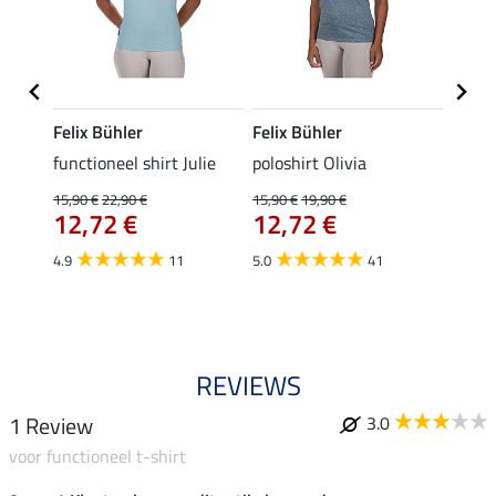
Felix Bühler
Felix Bühler
Felix
eeve
functioneel shirt Julie
poloshirt Olivia
functi
15,90 €
22,90 €
15,90 €
19,90 €
15,90 
12,72 €
12,72 €
12,
4.9
11
5.0
41
4.9
REVIEWS
1 Review
3.0
voor functioneel t-shirt