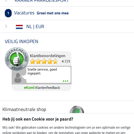
Vacatures
Groei met ons mee
1
NL | EUR
VEILIG INKOPEN
Klantbeoordelingen
4.7
/
5
Snelle service, goed
ingepakt.
eKomi
Klantenfeedback
Klimaatneutrale shop
Heb jij ook een Cookie voor je paard?
Verzending per
Wij ook! We gebruiken cookies en andere technologieën om je een optimale en veilige
online winkelen aan te bieden, om de prestaties van onze website te meten en om