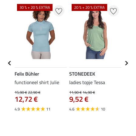
30 % + 20 % EXTRA
20 % + 20 % EXTRA
20 %
Felix Bühler
STONEDEEK
Felix
rt
functioneel shirt Julie
ladies topje Tessa
polosh
15,90 €
22,90 €
11,90 €
14,90 €
15,90 
12,72 €
9,52 €
12,
4.9
11
4.6
10
5.0