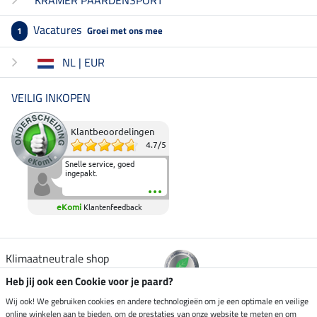
Vacatures
Groei met ons mee
1
NL | EUR
VEILIG INKOPEN
Klantbeoordelingen
4.7
/
5
Snelle service, goed
ingepakt.
eKomi
Klantenfeedback
Klimaatneutrale shop
Heb jij ook een Cookie voor je paard?
Verzending per
Wij ook! We gebruiken cookies en andere technologieën om je een optimale en veilige
online winkelen aan te bieden, om de prestaties van onze website te meten en om