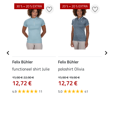
30 % + 20 % EXTRA
20 % + 20 % EXTRA
20 %
Felix Bühler
Felix Bühler
Felix
eeve
functioneel shirt Julie
poloshirt Olivia
functi
15,90 €
22,90 €
15,90 €
19,90 €
15,90 
12,72 €
12,72 €
12,
4.9
11
5.0
41
4.9