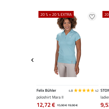
20 % + 20 % EXTRA
20
Felix Bühler
STO
4.8
4
4.8
42
irt Eliana
poloshirt Mara II
ladie
0 €
12,72 €
9,5
22,90 €
15,90 €
19,90 €