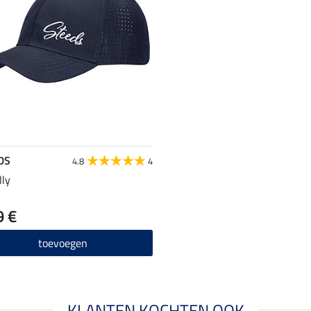
DS
4.8
4
lly
9 €
toevoegen
KLANTEN KOCHTEN OOK