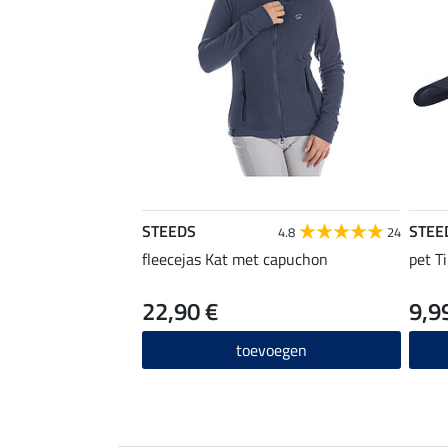
STEEDS
STEE
4.8
24
fleecejas Kat met capuchon
pet Ti
22,90 €
9,9
toevoegen