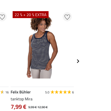
22 % + 20 % EXTRA
22 %
Felix Bühler
STEEDS
16
5.0
6
tanktop Mira
functionele zipshirt 
7,99 €
vanaf 17,90 €
9,99 €
12,90 €