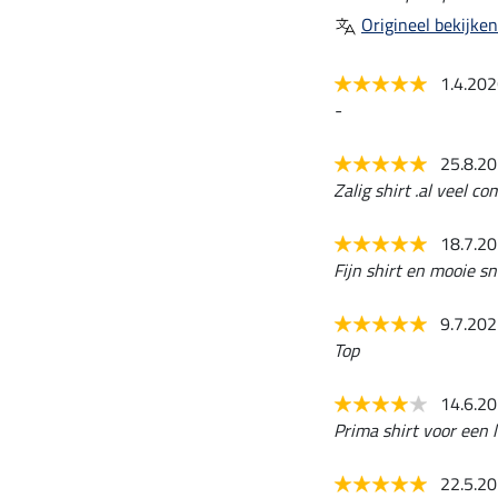
Origineel bekijken
1.4.20
-
25.8.2
Zalig shirt .al veel 
18.7.2
Fijn shirt en mooie sn
9.7.20
Top
14.6.2
Prima shirt voor een l
22.5.2