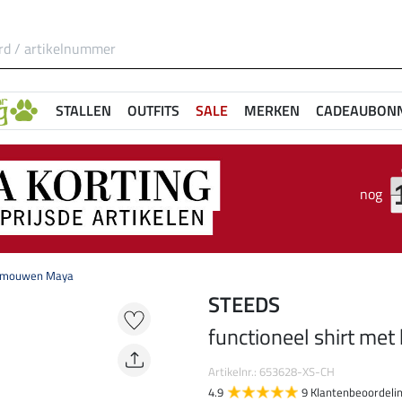
STALLEN
OUTFITS
SALE
MERKEN
CADEAUBON
nog
te mouwen Maya
STEEDS
functioneel shirt me
Artikelnr.: 653628-XS-CH
4.9
9 Klantenbeoordeli