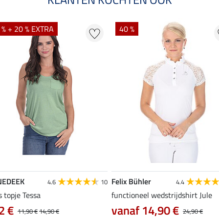
 % + 20 % EXTRA
40 %
NEDEEK
Felix Bühler
4.6
10
4.4
s topje Tessa
functioneel wedstrijdshirt Jule
2 €
vanaf 14,90 €
11,90 €
14,90 €
24,90 €