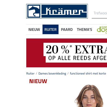
NIEUW
RUITER
PAARD
THEMA'S
Ruiter
Dames bovenkleding
functioneel shirt met kor
NIEUW