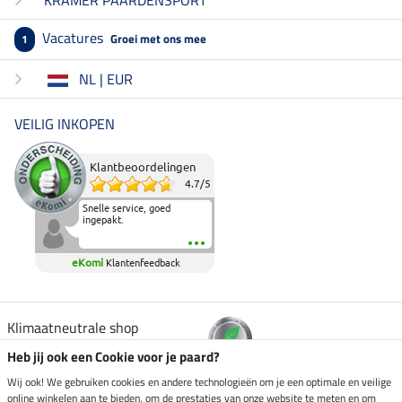
Vacatures
Groei met ons mee
1
NL | EUR
VEILIG INKOPEN
Klantbeoordelingen
4.7
/
5
Snelle service, goed
ingepakt.
eKomi
Klantenfeedback
Klimaatneutrale shop
Heb jij ook een Cookie voor je paard?
Verzending per
Wij ook! We gebruiken cookies en andere technologieën om je een optimale en veilige
online winkelen aan te bieden, om de prestaties van onze website te meten en om