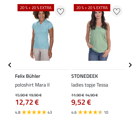
20 % + 20 % EXTRA
20 % + 20 % EXTRA
40 %
Felix Bühler
STONEDEEK
Felix
poloshirt Mara II
ladies topje Tessa
funct
wedstr
15,90 €
19,90 €
11,90 €
14,90 €
12,72 €
9,52 €
24,90 
€
van
4.8
43
4.6
10
4.4