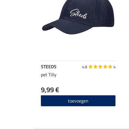
STEEDS
4.8
4
pet Tilly
9,99 €
toevoegen