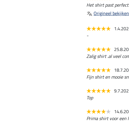
Het shirt past perfect
Origineel bekijken
1.4.20
-
25.8.2
Zalig shirt .al veel 
18.7.2
Fijn shirt en mooie sn
9.7.20
Top
14.6.2
Prima shirt voor een l