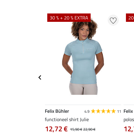
EXTRA
30 % + 20 % EXTRA
20
Felix Bühler
Felix
4.9
9
4.9
11
as Jule Life Cycle met
functioneel shirt Julie
polos
12,72 €
12,
15,90 €
22,90 €