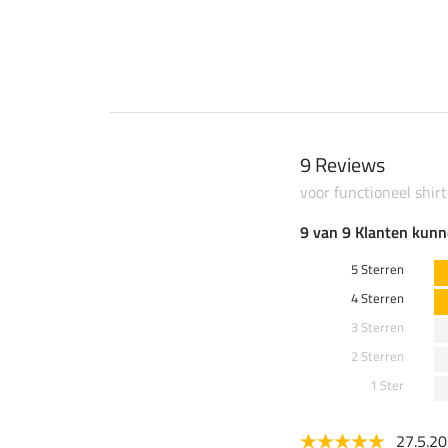
0 €
69,90 €
9 Reviews
voor functioneel shi
9 van 9 Klanten kunn
5 Sterren
4 Sterren
3 Sterren
2 Sterren
1 Ster
27.5.2