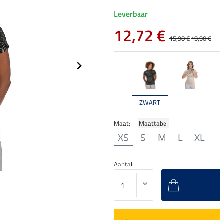
Leverbaar
12,72 €
15,90 €
19,90 €
ZWART
Maat: |
Maattabel
XS
S
M
L
XL
Aantal: