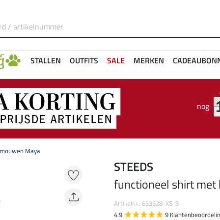
STALLEN
OUTFITS
SALE
MERKEN
CADEAUBON
nog
te mouwen Maya
STEEDS
functioneel shirt me
Artikelnr.: 653628-XS-S
4.9
9 Klantenbeoordeli