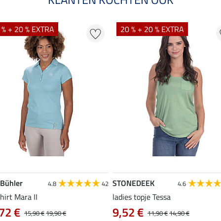
 % + 20 % EXTRA
20 % + 20 % EXTRA
 Bühler
STONEDEEK
4.8
42
4.6
hirt Mara II
ladies topje Tessa
72 €
9,52 €
15,90 €
19,90 €
11,90 €
14,90 €