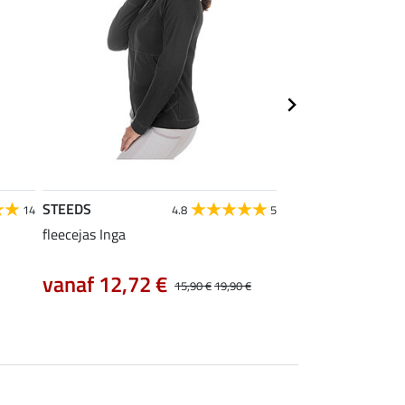
STEEDS
STEEDS
14
4.8
5
fleecejas Inga
functionele poloshi
vanaf 12,72 €
vanaf 9,52 €
15,90 €
19,90 €