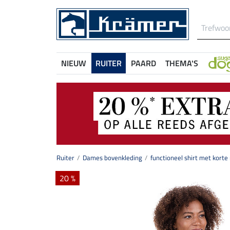
NIEUW
RUITER
PAARD
THEMA'S
Ruiter
Dames bovenkleding
functioneel shirt met kor
20 %