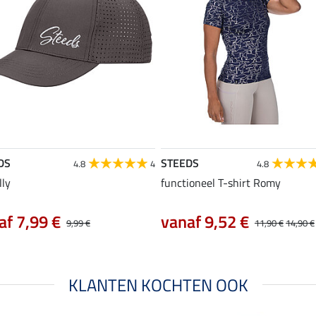
DS
STEEDS
4.8
4
4.8
lly
functioneel T-shirt Romy
af 7,99 €
vanaf 9,52 €
9,99 €
11,90 €
14,90 €
KLANTEN KOCHTEN OOK