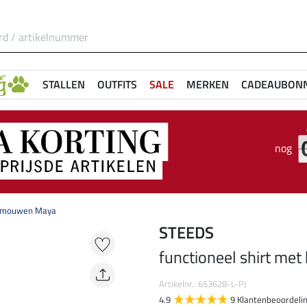
STALLEN
OUTFITS
SALE
MERKEN
CADEAUBON
nog
te mouwen Maya
STEEDS
functioneel shirt me
Artikelnr.: 653628-L-PJ
4.9
9 Klantenbeoordeli