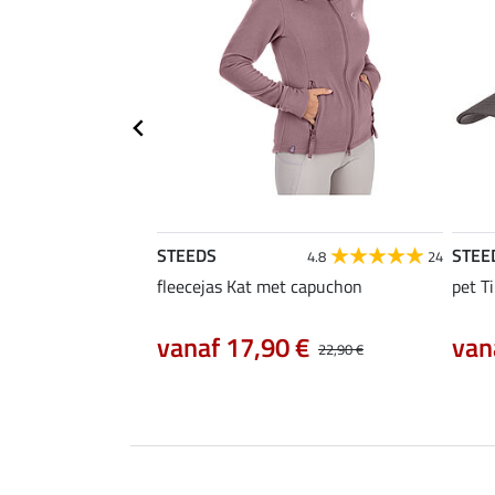
STEEDS
STEE
4.8
24
fleecejas Kat met capuchon
pet Ti
vanaf 17,90 €
van
22,90 €