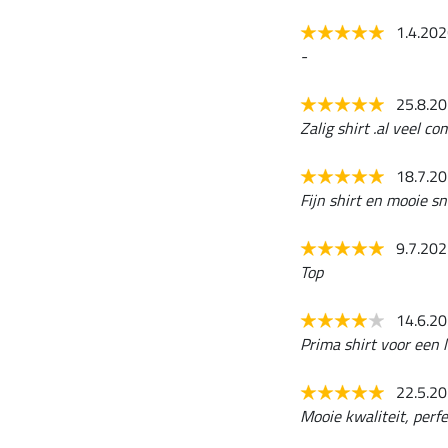
1.4.20
-
25.8.2
Zalig shirt .al veel 
18.7.2
Fijn shirt en mooie sn
9.7.20
Top
14.6.2
Prima shirt voor een l
22.5.2
Mooie kwaliteit, perf