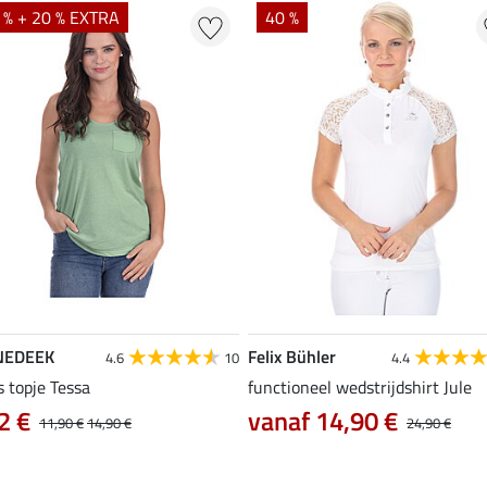
 % + 20 % EXTRA
40 %
NEDEEK
Felix Bühler
4.6
10
4.4
s topje Tessa
functioneel wedstrijdshirt Jule
2 €
vanaf 14,90 €
11,90 €
14,90 €
24,90 €