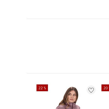
22 %
20