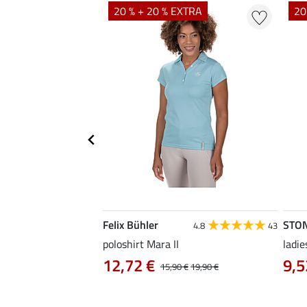
20 % + 20 % EXTRA
20
Felix Bühler
STO
4.8
4
4.8
43
irt Eliana
poloshirt Mara II
ladie
0 €
12,72 €
9,5
22,90 €
15,90 €
19,90 €