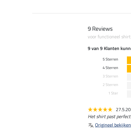
9 Reviews
voor functioneel shi
9 van 9 Klanten kunn
5 Sterren
4 Sterren
3 Sterren
2 Sterren
1 Ster
27.5.2
Het shirt past perfect
Origineel bekijken