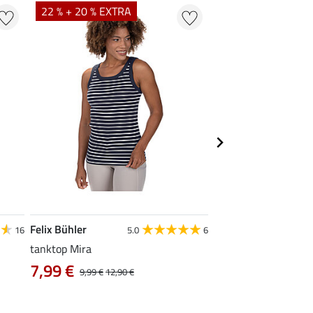
22 % + 20 % EXTRA
22 %
Felix Bühler
STEEDS
16
5.0
6
tanktop Mira
functionele zipshirt 
7,99 €
vanaf 17,90 €
9,99 €
12,90 €