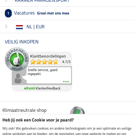
Vacatures
Groei met ons mee
1
NL | EUR
VEILIG INKOPEN
Klantbeoordelingen
4.7
/
5
Snelle service, goed
ingepakt.
eKomi
Klantenfeedback
Klimaatneutrale shop
Heb jij ook een Cookie voor je paard?
Verzending per
Wij ook! We gebruiken cookies en andere technologieën om je een optimale en veilige
online winkelen aan te bieden, om de prestaties van onze website te meten en om