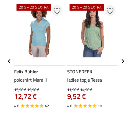
20 % + 20 % EXTRA
20 % + 20 % EXTRA
40 %
Felix Bühler
STONEDEEK
Felix
poloshirt Mara II
ladies topje Tessa
funct
wedstr
15,90 €
19,90 €
11,90 €
14,90 €
12,72 €
9,52 €
24,90 
€
van
4.8
42
4.6
10
4.4