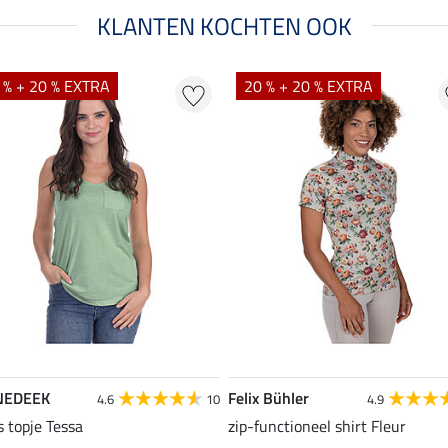
KLANTEN KOCHTEN OOK
 % + 20 % EXTRA
20 % + 20 % EXTRA
NEDEEK
Felix Bühler
4.6
10
4.9
s topje Tessa
zip-functioneel shirt Fleur