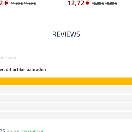
2 €
12,72 €
11,90 €
14,90 €
15,90 €
19,90 €
REVIEWS
as Fiona
en dit artikel aanraden
025
(Bevestigde aankoop)