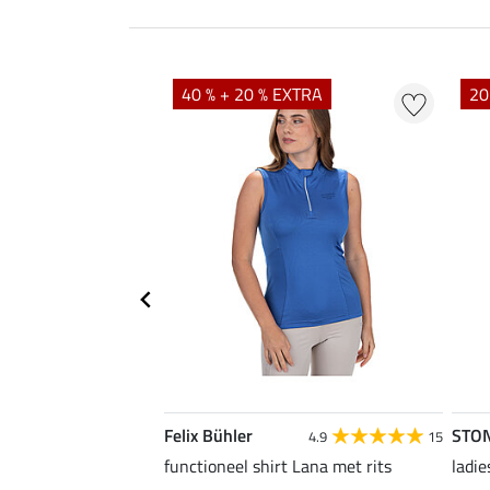
EXTRA
40 % + 20 % EXTRA
20
Felix Bühler
STO
5.0
6
4.9
15
functioneel shirt Lana met rits
ladie