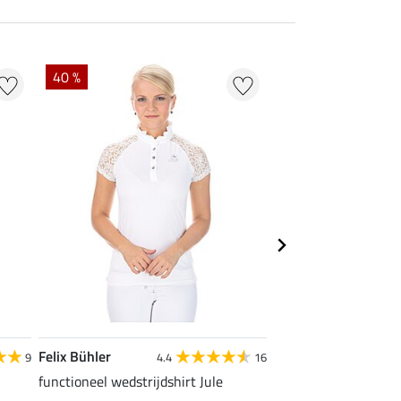
40 %
22 % + 20 % EXTR
Felix Bühler
Felix Bühler
9
4.4
16
functioneel wedstrijdshirt Jule
tanktop Mira