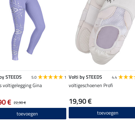
 by STEEDS
Volti by STEEDS
5.0
1
4.4
 voltigelegging Gina
voltigeschoenen Profi
19,90 €
90 €
22,90 €
toevoegen
toevoegen