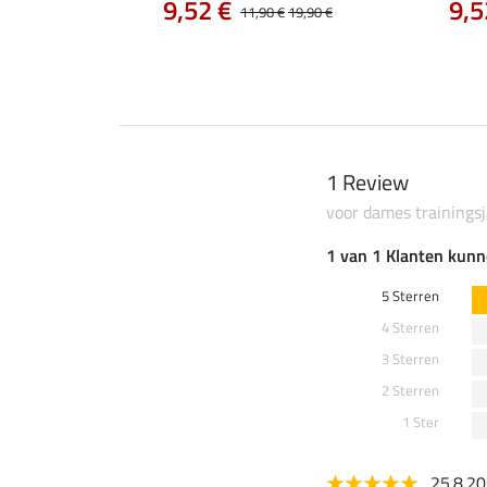
9,52 €
9,5
12,90 €
11,90 €
19,90 €
1 Review
voor dames trainingsj
1 van 1 Klanten kunn
5 Sterren
4 Sterren
3 Sterren
2 Sterren
1 Ster
25.8.2