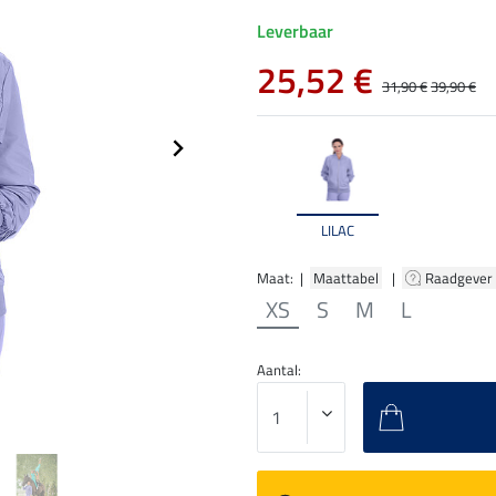
Leverbaar
25,52 €
31,90 €
39,90 €
LILAC
Maat: |
Maattabel
|
Raadgever
XS
S
M
L
Aantal: