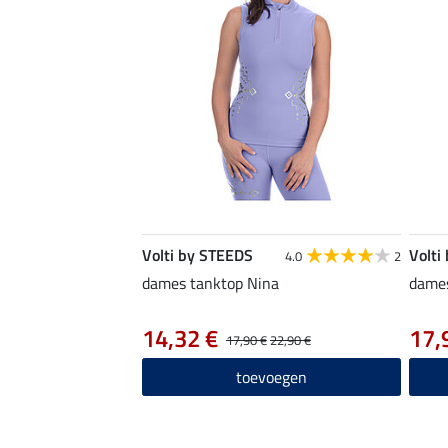
Volti by STEEDS
Volti
4.0
2
dames tanktop Nina
dames
14,32 €
17,
17,90 €
22,90 €
toevoegen