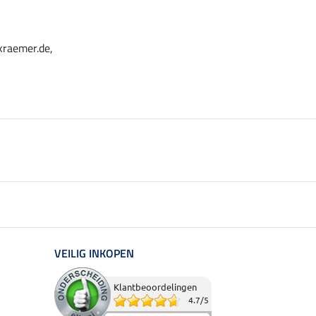
kraemer.de,
VEILIG INKOPEN
Klantbeoordelingen
4.7
/
5