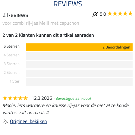
REVIEWS
2 Reviews
5.0
voor combi rij-jas Melli met capuchon
2 van 2 Klanten kunnen dit artikel aanraden
5 Sterren
2 Beoordelingen
4 Sterren
3 Sterren
2 Sterren
1 Ster
12.3.2026
(Bevestigde aankoop)
Mooie, iets warmere en knusse rij-jas voor de niet al te koude
winter, valt op maat. #
Origineel bekijken