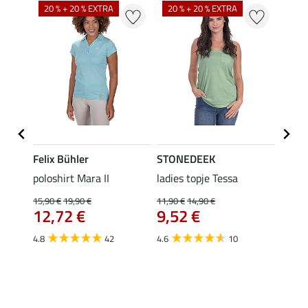
20 % + 20 % EXTRA
20 % + 20 % EXTRA
40 %
Felix Bühler
STONEDEEK
Felix
poloshirt Mara II
ladies topje Tessa
funct
wedstr
15,90 €
19,90 €
11,90 €
14,90 €
12,72 €
9,52 €
24,90 
€
van
4.8
42
4.6
10
4.4