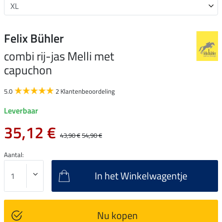
Felix Bühler
combi rij-jas Melli met
capuchon
5.0
2 Klantenbeoordeling
Leverbaar
35,12 €
43,90 €
54,90 €
Aantal:
In het Winkelwagentje
Nu kopen