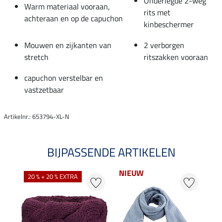
Onderlegde 2-weg
Warm materiaal vooraan,
rits met
achteraan en op de capuchon
kinbeschermer
Mouwen en zijkanten van
2 verborgen
stretch
ritszakken vooraan
capuchon verstelbar en
vastzetbaar
Artikelnr.: 653794-XL-N
BIJPASSENDE ARTIKELEN
NIEUW
20 % + 20 % EXTRA