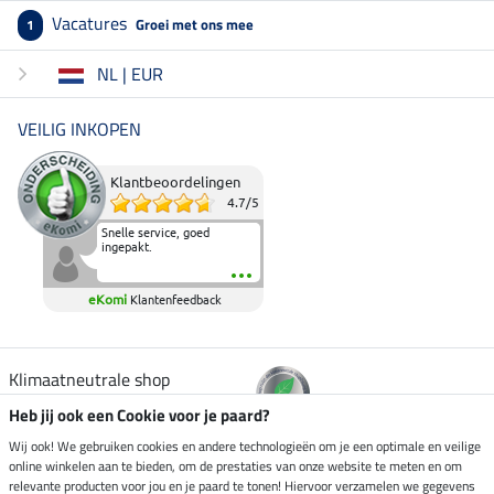
Vacatures
Groei met ons mee
1
NL | EUR
VEILIG INKOPEN
Klantbeoordelingen
4.7
/
5
Snelle service, goed
ingepakt.
eKomi
Klantenfeedback
Klimaatneutrale shop
Heb jij ook een Cookie voor je paard?
Verzending per
Wij ook! We gebruiken cookies en andere technologieën om je een optimale en veilige
online winkelen aan te bieden, om de prestaties van onze website te meten en om
relevante producten voor jou en je paard te tonen! Hiervoor verzamelen we gegevens