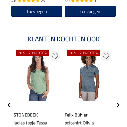
4.8
25
5.0
1
toevoegen
toevoegen
KLANTEN KOCHTEN OOK
20 % + 20 % EXTRA
20 % + 20 % EXTRA
20 %
STONEDEEK
Felix Bühler
Felix
ladies topje Tessa
poloshirt Olivia
zip-fu