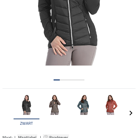
ZWART
Maat: |
Maattabel
|
Raadgever