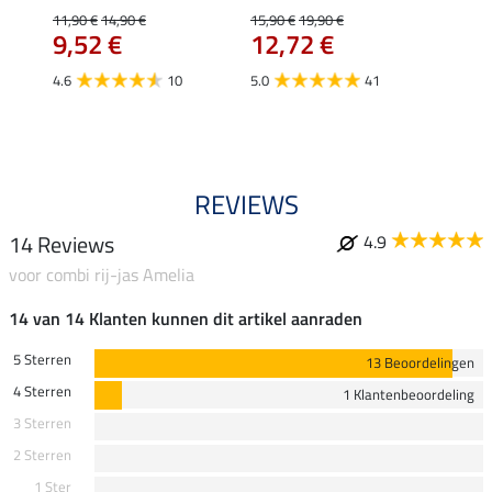
Fleur
11,90 €
14,90 €
15,90 €
19,90 €
9,52 €
12,72 €
15,90 
12,
4.6
10
5.0
41
4.9
REVIEWS
14 Reviews
4.9
voor combi rij-jas Amelia
14 van 14 Klanten kunnen dit artikel aanraden
5 Sterren
13 Beoordelingen
4 Sterren
1 Klantenbeoordeling
3 Sterren
2 Sterren
1 Ster