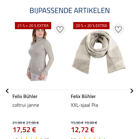
BIJPASSENDE ARTIKELEN
NI
21 % + 20 % EXTRA
20 % + 20 % EXTRA
Felix Bühler
Felix Bühler
Feli
coltrui janne
XXL-sjaal Pia
mut
9,9
21,90 €
27,90 €
15,90 €
19,90 €
17,52 €
12,72 €
4.2