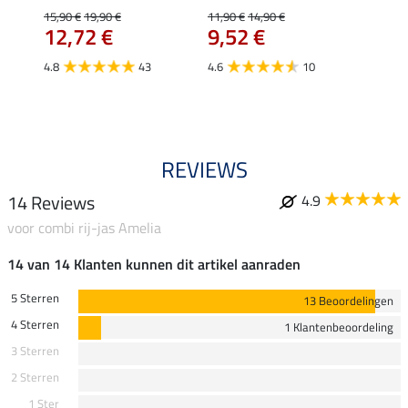
wedstr
15,90 €
19,90 €
11,90 €
14,90 €
12,72 €
9,52 €
24,90 
€
van
4.8
43
4.6
10
4.4
REVIEWS
14 Reviews
4.9
voor combi rij-jas Amelia
14 van 14 Klanten kunnen dit artikel aanraden
5 Sterren
13 Beoordelingen
4 Sterren
1 Klantenbeoordeling
3 Sterren
2 Sterren
1 Ster