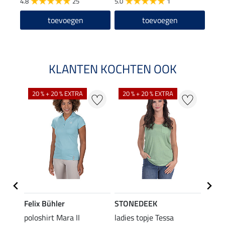
4.8
25
5.0
1
toevoegen
toevoegen
KLANTEN KOCHTEN OOK
20 % + 20 % EXTRA
20 % + 20 % EXTRA
40 %
Felix Bühler
STONEDEEK
Felix
poloshirt Mara II
ladies topje Tessa
funct