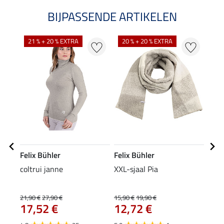
BIJPASSENDE ARTIKELEN
NI
21 % + 20 % EXTRA
20 % + 20 % EXTRA
Felix Bühler
Felix Bühler
Feli
coltrui janne
XXL-sjaal Pia
mut
9,9
21,90 €
27,90 €
15,90 €
19,90 €
17,52 €
12,72 €
4.2