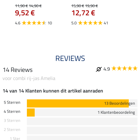
Fleur
11,90 €
14,90 €
15,90 €
19,90 €
9,52 €
12,72 €
15,90 
12,
4.6
10
5.0
41
4.9
REVIEWS
14 Reviews
4.9
voor combi rij-jas Amelia
14 van 14 Klanten kunnen dit artikel aanraden
5 Sterren
13 Beoordelingen
4 Sterren
1 Klantenbeoordeling
3 Sterren
2 Sterren
1 Ster