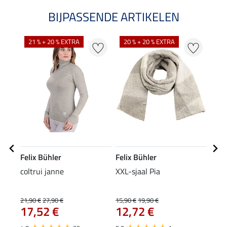
BIJPASSENDE ARTIKELEN
NI
21 % + 20 % EXTRA
20 % + 20 % EXTRA
Felix Bühler
Felix Bühler
Feli
coltrui janne
XXL-sjaal Pia
mut
9,9
21,90 €
27,90 €
15,90 €
19,90 €
17,52 €
12,72 €
4.2