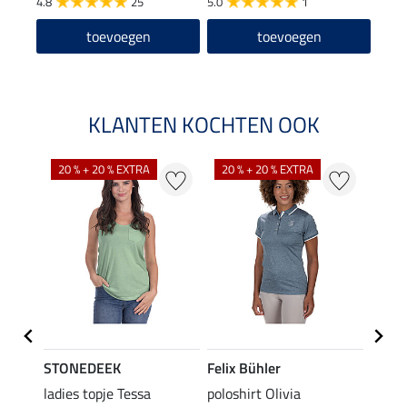
4.8
25
5.0
1
toevoegen
toevoegen
KLANTEN KOCHTEN OOK
20 % + 20 % EXTRA
20 % + 20 % EXTRA
20 %
STONEDEEK
Felix Bühler
Felix
ladies topje Tessa
poloshirt Olivia
zip-fu