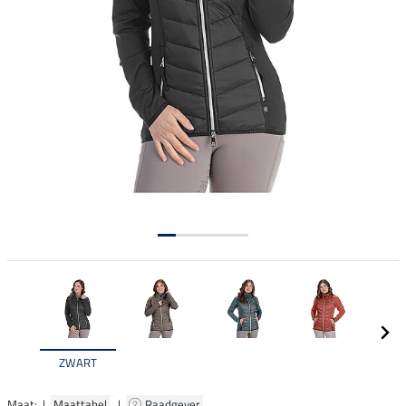
ZWART
Maat: |
Maattabel
|
Raadgever