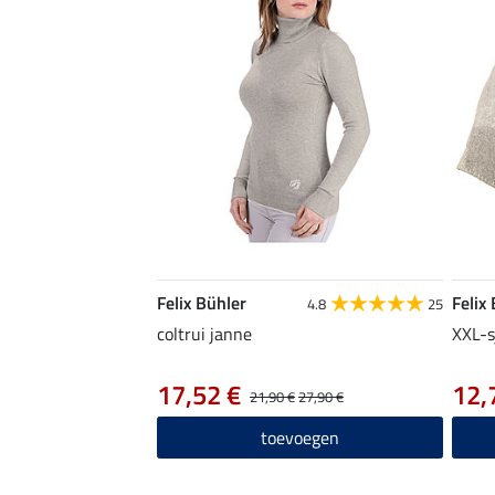
Felix Bühler
Felix
4.8
25
coltrui janne
XXL-s
17,52 €
12,
21,90 €
27,90 €
toevoegen