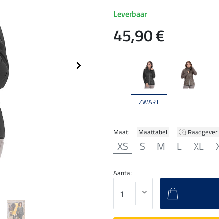
Leverbaar
45,90 €
ZWART
Maat: |
Maattabel
|
Raadgever
XS
S
M
L
XL
Aantal: