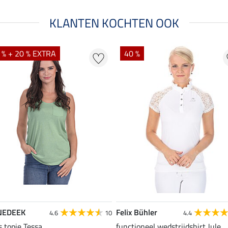
KLANTEN KOCHTEN OOK
 % + 20 % EXTRA
40 %
NEDEEK
Felix Bühler
4.6
10
4.4
s topje Tessa
functioneel wedstrijdshirt Jule