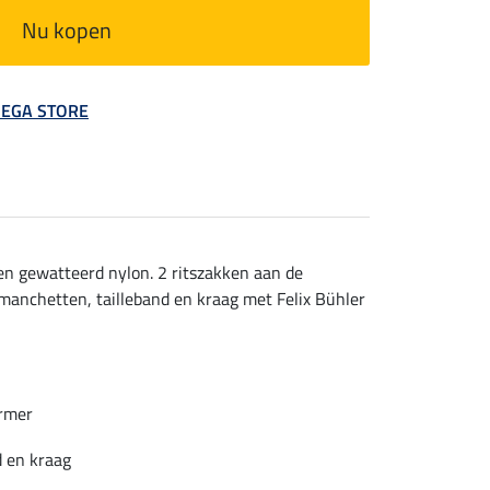
Nu kopen
 MEGA STORE
en gewatteerd nylon. 2 ritszakken aan de
 manchetten, tailleband en kraag met Felix Bühler
ermer
d en kraag