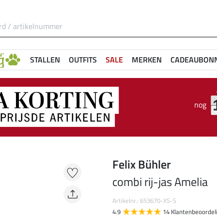
STALLEN
OUTFITS
SALE
MERKEN
CADEAUBON
nog
Felix Bühler
combi rij-jas Amelia
Artikelnr.: 653670-XS-S
4.9
14 Klantenbeoordel