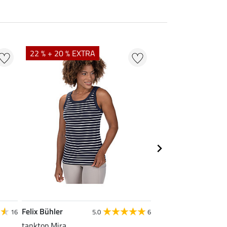
22 % + 20 % EXTRA
22 %
Felix Bühler
STEEDS
16
5.0
6
tanktop Mira
functionele zipshirt 