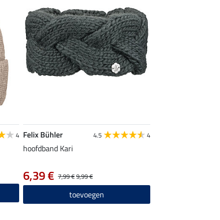
Felix Bühler
4
4.5
4
hoofdband Kari
6,39 €
7,99 €
9,99 €
toevoegen