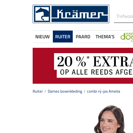
NIEUW
RUITER
PAARD
THEMA'S
Ruiter
Dames bovenkleding
combi rij-jas Amelia