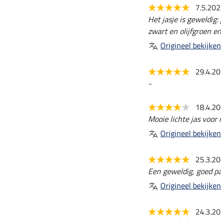
7.5.20
Het jasje is geweldig:
zwart en olijfgroen en
Origineel bekijken
29.4.2
-
18.4.2
Mooie lichte jas voor
Origineel bekijken
25.3.2
Een geweldig, goed pa
Origineel bekijken
24.3.2