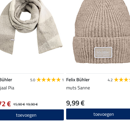
 Bühler
Felix Bühler
5.0
1
4.2
jaal Pia
muts Sanne
9,99 €
72 €
15,90 €
19,90 €
toevoegen
toevoegen