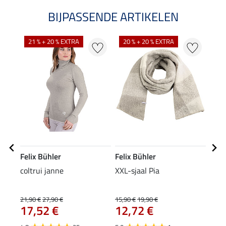
BIJPASSENDE ARTIKELEN
NI
21 % + 20 % EXTRA
20 % + 20 % EXTRA
Felix Bühler
Felix Bühler
Feli
coltrui janne
XXL-sjaal Pia
mut
9,9
21,90 €
27,90 €
15,90 €
19,90 €
17,52 €
12,72 €
4.2