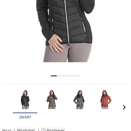
ZWART
Maat: |
Maattabel
|
Raadgever