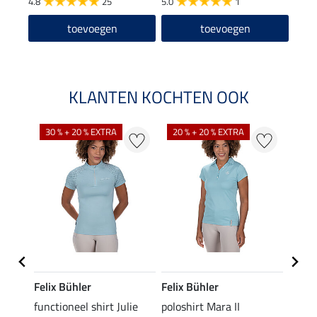
4.8
25
5.0
1
toevoegen
toevoegen
KLANTEN KOCHTEN OOK
30 % + 20 % EXTRA
20 % + 20 % EXTRA
20 %
Felix Bühler
Felix Bühler
STON
Jule
functioneel shirt Julie
poloshirt Mara II
ladies