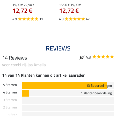
uchon
15,90 €
22,90 €
15,90 €
19,90 €
11,90 
12,72 €
12,72 €
9,5
4.9
11
4.8
42
4.6
REVIEWS
14 Reviews
4.9
voor combi rij-jas Amelia
14 van 14 Klanten kunnen dit artikel aanraden
5 Sterren
13 Beoordelingen
4 Sterren
1 Klantenbeoordeling
3 Sterren
2 Sterren
1 Ster