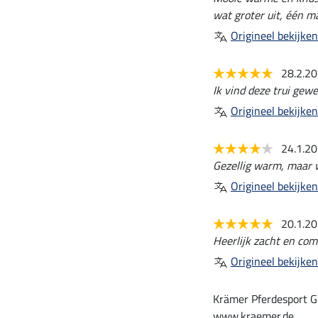
wat groter uit, één ma
Origineel bekijken
28.2.2
Ik vind deze trui gewe
Origineel bekijken
24.1.2
Gezellig warm, maar w
Origineel bekijken
20.1.2
Heerlijk zacht en comf
Origineel bekijken
Krämer Pferdesport G
www.kraemer.de