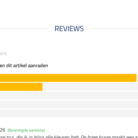
REVIEWS
ara
en dit artikel aanraden
026
(Bevestigde aankoop)
 trui, die ik in bijna alle kleuren heb. De hoge kraag maakt een sj