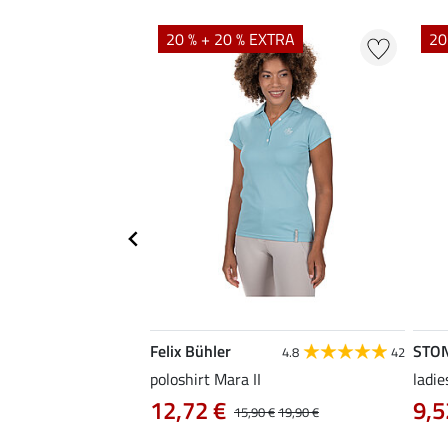
20 % + 20 % EXTRA
20
Felix Bühler
STO
4.9
15
4.8
42
as Klara Life Cycle
poloshirt Mara II
ladie
12,72 €
9,5
15,90 €
19,90 €
0 €
59,90 €