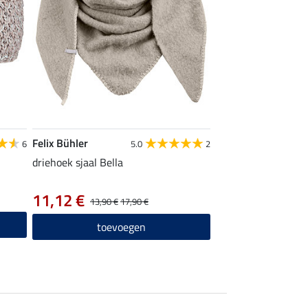
Felix Bühler
6
5.0
2
driehoek sjaal Bella
11,12 €
13,90 €
17,90 €
toevoegen