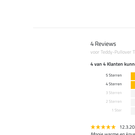
4 Reviews
voor Teddy-Pullover T
4 van 4 Klanten kunn
5 Sterren
4 Sterren
3 Sterren
2 Sterren
1 Ster
12.3.2
Mooie warme en knusse