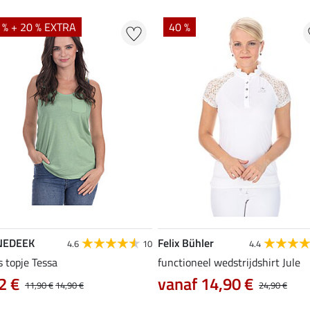
 % + 20 % EXTRA
40 %
NEDEEK
Felix Bühler
4.6
10
4.4
s topje Tessa
functioneel wedstrijdshirt Jule
2 €
vanaf 14,90 €
11,90 €
14,90 €
24,90 €