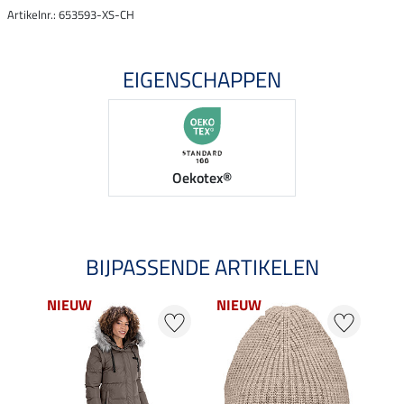
Artikelnr.: 653593-XS-CH
EIGENSCHAPPEN
Oekotex®
BIJPASSENDE ARTIKELEN
NIEUW
NIEUW
NI