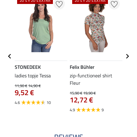
20 % + 20 % EXTRA
20 % + 20 % EXTRA
40 %
STONEDEEK
Felix Bühler
Felix
 Nela
ladies topje Tessa
zip-functioneel shirt
funct
Fleur
wedstr
11,90 €
14,90 €
9,52 €
15,90 €
19,90 €
24,90 
12,72 €
van
4.6
10
4.9
9
4.4