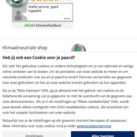
Snelle service, goed
ingepakt.
eKomi
Klantenfeedback
Klimaatneutrale shop
Heb jij ook een Cookie voor je paard?
Verzending per
Wij ook! We gebruiken cookies en andere technologieën om je een optimale en veilige
online winkelen aan te bieden, om de prestaties van onze website te meten en om
relevante producten voor jou en je paard te tonen! Hiervoor verzamelen we gegevens
over onze gebruikers en hoe zij onze website kunnen gebruiken op hun apparaten.
Veilig betalen met
Als je op "Alles toestaan" klikt, ga je akkoord met het gebruik van cookies en de
bijbehorende verwerking van je gegevens en met de overdracht van de gegevens aan
onze dienstverleners. Als je in de instellingen op "Alleen noodzakelijke" klikt, wordt
jouw bezoek alleen voortgezet met strikt noodzakelijke cookies, die essentieel zijn
Impressum
voor het soepele functioneren van onze website.
Natuurlijk kun je de instellingen op elk gewenst moment herroepen of aanpassen.
Meer informatie over onze cookies vind je onder
gegevensbescherming
.
Laatste update op 06.08.2026 om 14:39 uur
Alle prijzen in euro's, incl. BTW, excl. verzendkosten.
Instellingen
Alles toestaan