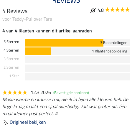
REVIEWS
4 Reviews
4.8
voor Teddy-Pullover Tara
4 van 4 Klanten kunnen dit artikel aanraden
5 Sterren
3 Beoordelingen
4 Sterren
1 Klantenbeoordeling
3 Sterren
2 Sterren
1 Ster
12.3.2026
(Bevestigde aankoop)
Mooie warme en knusse trui, die ik in bijna alle kleuren heb. De
hoge kraag maakt een sjaal overbodig. Valt wat groter uit, één
maat kleiner past perfect. #
Origineel bekijken