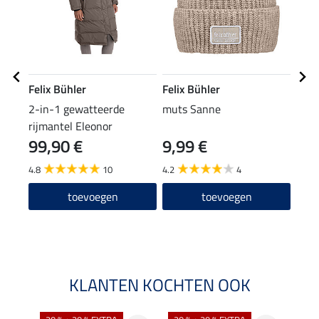
Felix Bühler
Felix Bühler
Feli
2-in-1 gewatteerde
muts Sanne
hoof
rijmantel Eleonor
99,90 €
9,99 €
7,9
4.8
10
4.2
4
4.5
toevoegen
toevoegen
KLANTEN KOCHTEN OOK