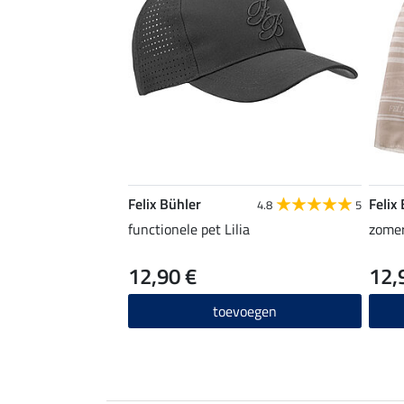
Felix Bühler
Felix
4.8
5
functionele pet Lilia
zomer
12,90 €
12,
toevoegen