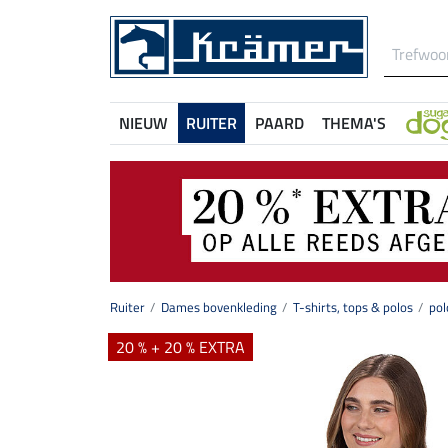
NIEUW
RUITER
PAARD
THEMA'S
Ruiter
Dames bovenkleding
T-shirts, tops & polos
pol
20 % + 20 % EXTRA