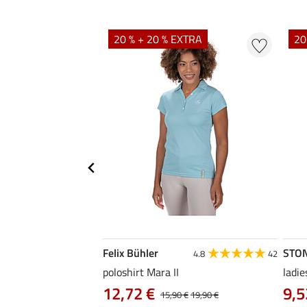
20 % + 20 % EXTRA
20
Felix Bühler
STO
4.8
4
4.8
42
irt Eliana
poloshirt Mara II
ladie
0 €
12,72 €
9,5
22,90 €
15,90 €
19,90 €