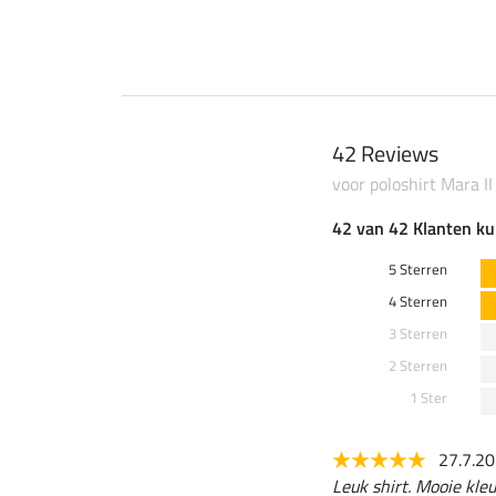
42 Reviews
voor poloshirt Mara II
42 van 42 Klanten ku
5 Sterren
4 Sterren
3 Sterren
2 Sterren
1 Ster
27.7.2
Leuk shirt. Mooie kleu