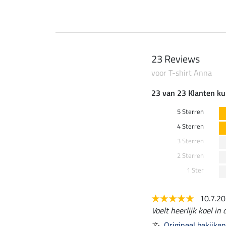
23 Reviews
voor T-shirt Anna
23 van 23 Klanten ku
5 Sterren
4 Sterren
3 Sterren
2 Sterren
1 Ster
10.7.2
Voelt heerlijk koel in
Origineel bekijken