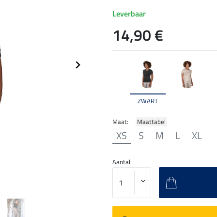
Leverbaar
14,90 €
ZWART
Maat: |
Maattabel
XS
S
M
L
XL
Aantal: