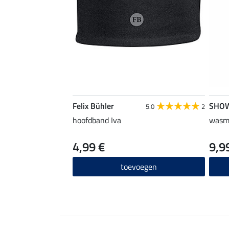
Felix Bühler
SHO
5.0
2
hoofdband Iva
wasmi
4,99 €
9,9
toevoegen