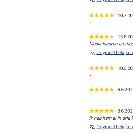
10.7.2
-
13.6.2
Mooie kleuren en mooi
Origineel bekijken
10.6.2
-
5.6.20
-
3.6.20
Ik heb hem al in drie k
Origineel bekijken