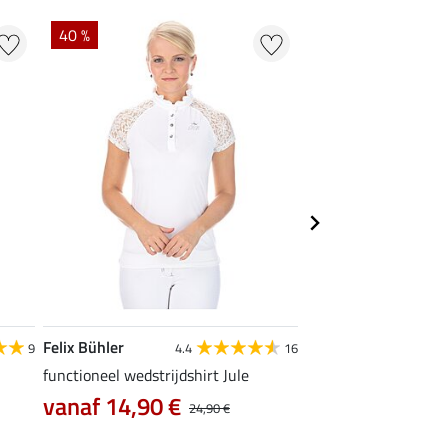
40 %
22 %
Felix Bühler
STEEDS
9
4.4
16
functioneel wedstrijdshirt Jule
functionele zipshirt 
vanaf 14,90 €
vanaf 17,90 €
24,90 €