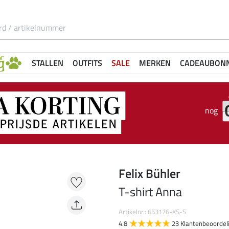
STALLEN
OUTFITS
SALE
MERKEN
CADEAUBON
nog
Felix Bühler
T-shirt Anna
Artikelnr.: 653176-XS-S
4.8
23 Klantenbeoordel