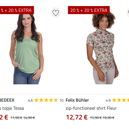
 % + 20 % EXTRA
20 % + 20 % EXTRA
NEDEEK
Felix Bühler
4.6
10
4.9
s topje Tessa
zip-functioneel shirt Fleur
2 €
12,72 €
11,90 €
14,90 €
15,90 €
19,90 €