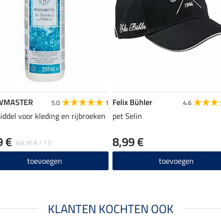
WMASTER
Felix Bühler
5.0
1
4.6
ddel voor kleding en rijbroeken
pet Selin
9 €
8,99 €
(49,95 € / 1 l)
toevoegen
toevoegen
KLANTEN KOCHTEN OOK