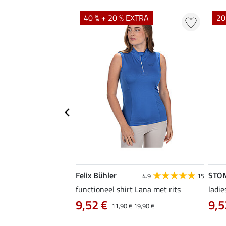
40 % + 20 % EXTRA
20
Felix Bühler
STO
4.8
4
4.9
15
irt Eliana
functioneel shirt Lana met rits
ladie
0 €
9,52 €
9,5
22,90 €
11,90 €
19,90 €