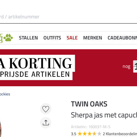
STALLEN
OUTFITS
SALE
MERKEN
CADEAUBON
nog
ockies
TWIN OAKS
Sherpa jas met capuc
Artikelnr.: 160037-M-S
3.5
2 Klantenbeoordeli