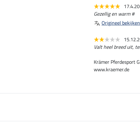
17.4.2
Gezellig en warm #
Origineel bekijken
15.12.
Valt heel breed uit, t
Krämer Pferdesport G
www.kraemer.de