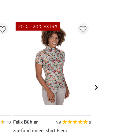
20 % + 20 % EXTRA
21 % + 20 % EXTR
Felix Bühler
Felix Bühler
10
4.9
9
zip-functioneel shirt Fleur
functionele rij-jas Ju