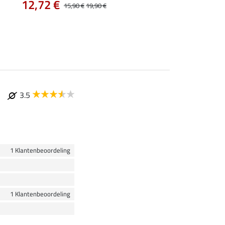
capuchon
12,72 €
15,90 €
19,90 €
43,92 €
54,90 €
69
3.5
1 Klantenbeoordeling
1 Klantenbeoordeling