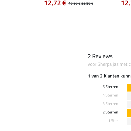
12,72 €
12,
15,90 €
22,90 €
0 €
69,90 €
2 Reviews
voor Sherpa jas met 
1 van 2 Klanten kunn
5 Sterren
4 Sterren
3 Sterren
2 Sterren
1 Ster