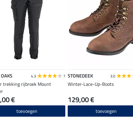
 OAKS
STONEDEEK
4.3
7
3.0
r trekking rijbroek Mount
Winter-Lace-Up-Boots
er
,00 €
129,00 €
toevoegen
toevoegen