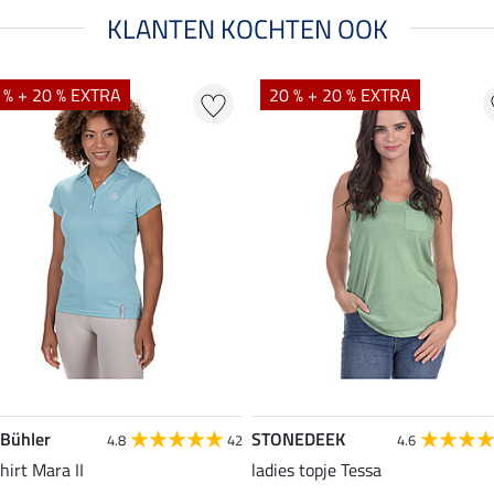
KLANTEN KOCHTEN OOK
 % + 20 % EXTRA
20 % + 20 % EXTRA
 Bühler
STONEDEEK
4.8
42
4.6
hirt Mara II
ladies topje Tessa