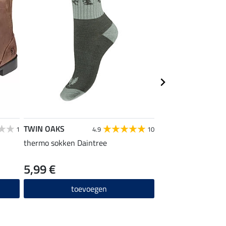
TWIN OAKS
TWIN OAKS
1
4.9
10
thermo sokken Daintree
trekking-jeans met 
Aspen
5,99 €
67,92 €
84,90 €
1
toevoegen
toevo