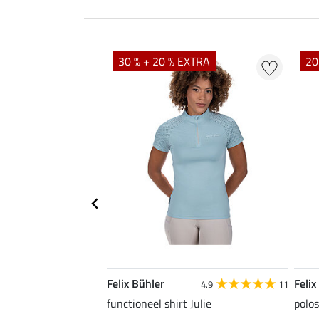
EXTRA
30 % + 20 % EXTRA
20
Felix Bühler
Felix
4.9
9
4.9
11
as Jule Life Cycle met
functioneel shirt Julie
polos