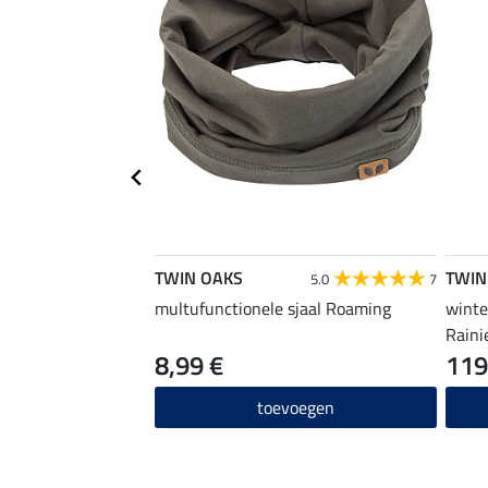
TWIN OAKS
TWIN
5.0
7
multufunctionele sjaal Roaming
winte
Raini
8,99 €
119
toevoegen