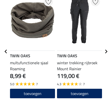
TWIN OAKS
TWIN OAKS
STO
multufunctionele sjaal
winter trekking rijbroek
Wint
Roaming
Mount Rainier
8,99 €
119,00 €
12
5.0
7
4.3
7
3.0
toevoegen
toevoegen