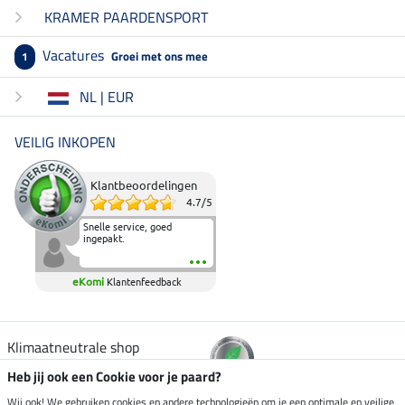
KRAMER PAARDENSPORT
Vacatures
Groei met ons mee
1
NL | EUR
VEILIG INKOPEN
Klantbeoordelingen
4.7
/
5
Snelle service, goed
ingepakt.
eKomi
Klantenfeedback
Klimaatneutrale shop
Heb jij ook een Cookie voor je paard?
Verzending per
Wij ook! We gebruiken cookies en andere technologieën om je een optimale en veilige