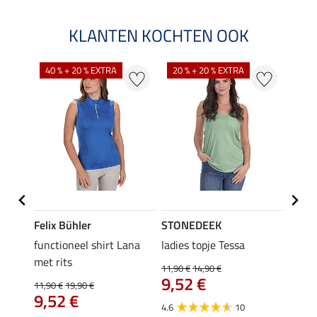
KLANTEN KOCHTEN OOK
40 % + 20 % EXTRA
20 % + 20 % EXTRA
20 %
Felix Bühler
STONEDEEK
Felix
functioneel shirt Lana
ladies topje Tessa
zip-fu
met rits
Fleur
11,90 €
14,90 €
9,52 €
11,90 €
19,90 €
15,90 
9,52 €
12,
4.6
10