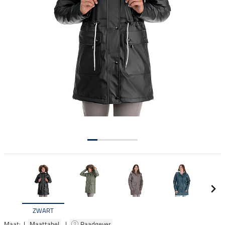
ZWART
Maat: |
Maattabel
|
Raadgever