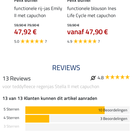
Felix Bühler
Felix Bühler
Felix
functionele rij-jas Emily
functionele blouson Ines
functi
II met capuchon
Life Cycle met capuchon
met c
89,
59,90 €
79,90 €
59,90 €
47,92 €
vanaf 47,90 €
4.6
5.0
7
4.9
7
REVIEWS
13 Reviews
4.8
voor teddyfleece regenjas Stella II met capuchon
13 van 13 Klanten kunnen dit artikel aanraden
5 Sterren
10 Beoordelingen
4 Sterren
3 Beoordelingen
3 Sterren