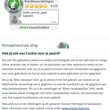
Klantbeoordelingen
4.7
/
5
Snelle service, goed
ingepakt.
eKomi
Klantenfeedback
Klimaatneutrale shop
Heb jij ook een Cookie voor je paard?
Verzending per
Wij ook! We gebruiken cookies en andere technologieën om je een optimale en veilige
online winkelen aan te bieden, om de prestaties van onze website te meten en om
relevante producten voor jou en je paard te tonen! Hiervoor verzamelen we gegevens
over onze gebruikers en hoe zij onze website kunnen gebruiken op hun apparaten.
Veilig betalen met
Als je op "Alles toestaan" klikt, ga je akkoord met het gebruik van cookies en de
bijbehorende verwerking van je gegevens en met de overdracht van de gegevens aan
onze dienstverleners. Als je in de instellingen op "Alleen noodzakelijke" klikt, wordt
jouw bezoek alleen voortgezet met strikt noodzakelijke cookies, die essentieel zijn
Impressum
voor het soepele functioneren van onze website.
Natuurlijk kun je de instellingen op elk gewenst moment herroepen of aanpassen.
Meer informatie over onze cookies vind je onder
gegevensbescherming
.