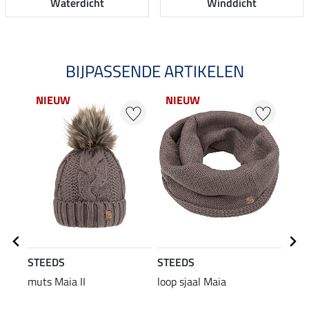
Waterdicht
Winddicht
BIJPASSENDE ARTIKELEN
NIEUW
NIEUW
NI
STEEDS
STEEDS
STE
muts Maia II
loop sjaal Maia
Perf
long