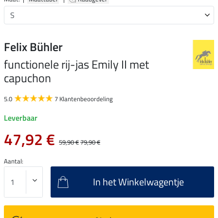
Felix Bühler
functionele rij-jas Emily II met
capuchon
5.0
7 Klantenbeoordeling
Leverbaar
47,92 €
59,90 €
79,90 €
Aantal:
In het Winkelwagentje