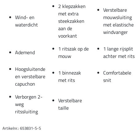
2 klepzakken
Verstelbare
met extra
Wind- en
mouwsluiting
steekzakken
waterdicht
met elastische
aan de
windvanger
voorkant
1 ritszak op de
1 lange rijsplit
Ademend
mouw
achter met rits
Hoogsluitende
1 binnezak
Comfortabele
en verstelbare
met rits
snit
capuchon
Verborgen 2-
Verstelbare
weg
taille
ritssluiting
Artikelnr.: 653831-S-S