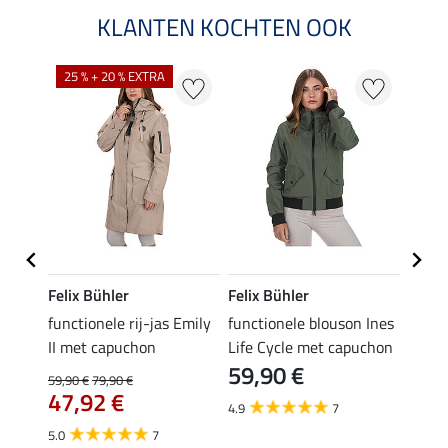
KLANTEN KOCHTEN OOK
NI
25 % + 20 % EXTRA
Felix Bühler
Felix Bühler
Felix
Klara
functionele rij-jas Emily
functionele blouson Ines
functi
uchon
II met capuchon
Life Cycle met capuchon
met c
59,90 €
89,
59,90 €
79,90 €
€
47,92 €
4.9
7
4.6
5.0
7