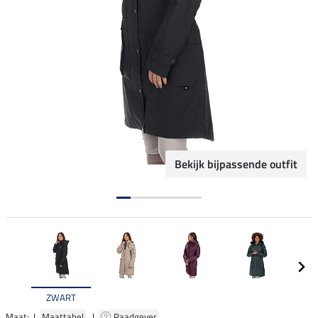
Bekijk bijpassende outfit
ZWART
Maat: |
Maattabel
|
Raadgever