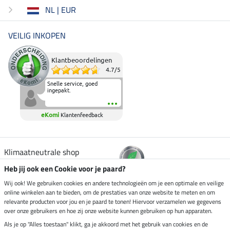
NL | EUR
VEILIG INKOPEN
Klantbeoordelingen
4.7
/
5
Snelle service, goed
ingepakt.
eKomi
Klantenfeedback
Klimaatneutrale shop
Heb jij ook een Cookie voor je paard?
Verzending per
Wij ook! We gebruiken cookies en andere technologieën om je een optimale en veilige
online winkelen aan te bieden, om de prestaties van onze website te meten en om
relevante producten voor jou en je paard te tonen! Hiervoor verzamelen we gegevens
over onze gebruikers en hoe zij onze website kunnen gebruiken op hun apparaten.
Veilig betalen met
Als je op "Alles toestaan" klikt, ga je akkoord met het gebruik van cookies en de