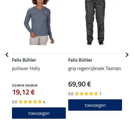
Felix Bühler
Felix Bühler
Feli
pullover Holly
grip regenrijbroek Tasman
func
69,90 €
12
23,90 €
29,90 €
19,12 €
5.0
1
4.8
5.0
4
toevoegen
toevoegen