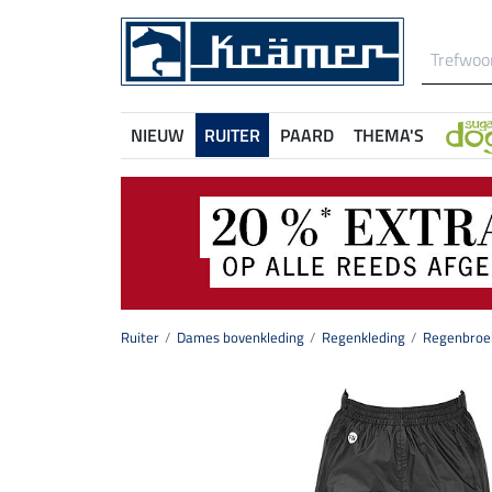
NIEUW
RUITER
PAARD
THEMA'S
Ruiter
Dames bovenkleding
Regenkleding
Regenbroek