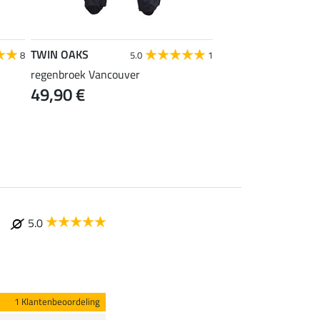
TWIN OAKS
FENGUR
8
5.0
1
regenbroek Vancouver
rij-overall Snjókorn
49,90 €
219,00 €
5.0
1 Klantenbeoordeling