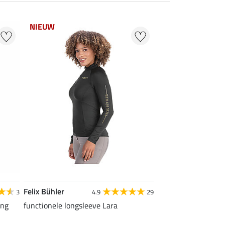
NIEUW
Felix Bühler
3
4.9
29
ing
functionele longsleeve Lara