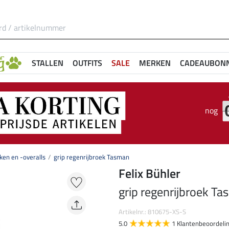
STALLEN
OUTFITS
SALE
MERKEN
CADEAUBON
nog
en en -overalls
grip regenrijbroek Tasman
Felix Bühler
grip regenrijbroek T
Artikelnr.: 810675-XS-S
5.0
1 Klantenbeoordeli