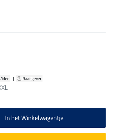
 Video
|
Raadgever
XXL
In het Winkelwagentje