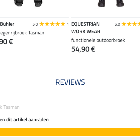
 Bühler
EQUESTRIAN
5.0
1
5.0
WORK WEAR
 regenrijbroek Tasman
90 €
functionele outdoorbroek
54,90 €
REVIEWS
ek Tasman
en dit artikel aanraden