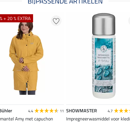
BIJPASSENDE ARTIKELEN
% + 20 % EXTRA
 Bühler
SHOWMASTER
4.4
11
4.7
nmantel Amy met capuchon
Impregneerwasmiddel voor kled