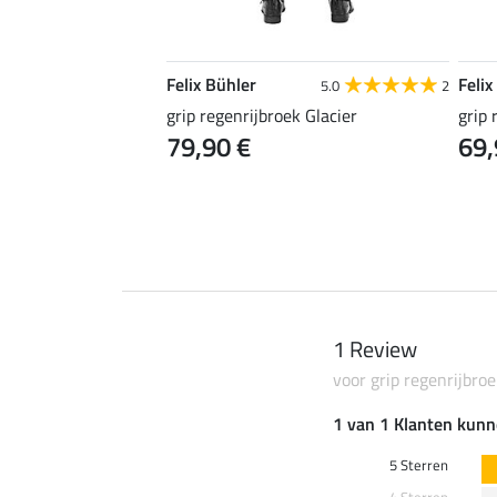
Felix Bühler
Felix
5.0
2
5.0
2
orn
grip regenrijbroek Glacier
grip
79,90 €
69,
1 Review
voor grip regenrijbro
1 van 1 Klanten kunn
5 Sterren