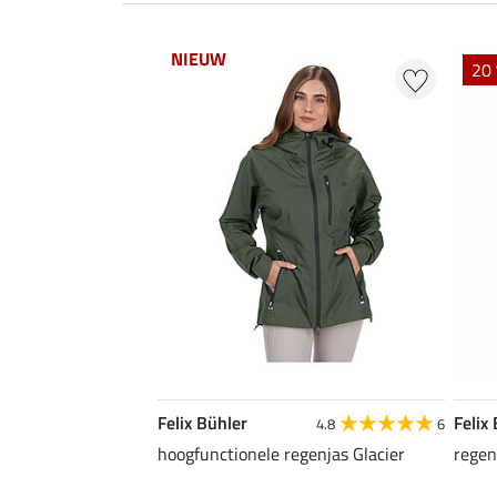
NIEUW
20 
Felix Bühler
Felix
4.8
6
hoogfunctionele regenjas Glacier
rege