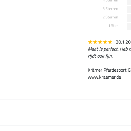
4 Sterren
3 Sterren
2 Sterren
1 Ster
30.1.2
Maat is perfect. Heb 
rijdt ook fijn.
Krämer Pferdesport G
www.kraemer.de