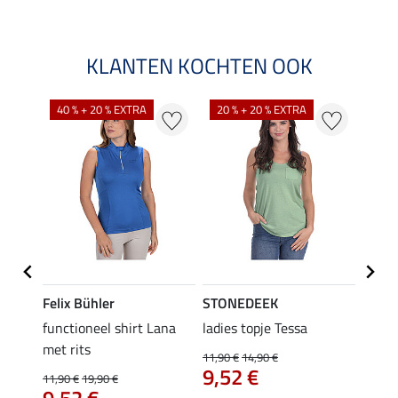
KLANTEN KOCHTEN OOK
40 % + 20 % EXTRA
20 % + 20 % EXTRA
20 %
Felix Bühler
STONEDEEK
Felix
functioneel shirt Lana
ladies topje Tessa
zip-fu
met rits
Fleur
11,90 €
14,90 €
9,52 €
11,90 €
19,90 €
15,90 