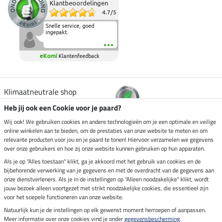
Klantbeoordelingen
4.7
/
5
Snelle service, goed
ingepakt.
eKomi
Klantenfeedback
Klimaatneutrale shop
Heb jij ook een Cookie voor je paard?
Verzending per
Wij ook! We gebruiken cookies en andere technologieën om je een optimale en veilige
online winkelen aan te bieden, om de prestaties van onze website te meten en om
relevante producten voor jou en je paard te tonen! Hiervoor verzamelen we gegevens
over onze gebruikers en hoe zij onze website kunnen gebruiken op hun apparaten.
Veilig betalen met
Als je op "Alles toestaan" klikt, ga je akkoord met het gebruik van cookies en de
bijbehorende verwerking van je gegevens en met de overdracht van de gegevens aan
onze dienstverleners. Als je in de instellingen op "Alleen noodzakelijke" klikt, wordt
jouw bezoek alleen voortgezet met strikt noodzakelijke cookies, die essentieel zijn
Impressum
voor het soepele functioneren van onze website.
Natuurlijk kun je de instellingen op elk gewenst moment herroepen of aanpassen.
Meer informatie over onze cookies vind je onder
gegevensbescherming
.