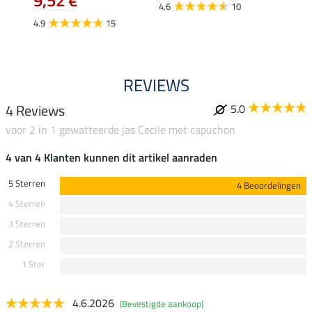
9,52 €
12,
4.6
10
4.9
15
4.9
REVIEWS
4 Reviews
5.0
voor 2 in 1 gewatteerde jas Cecile met capuchon
4 van 4 Klanten kunnen dit artikel aanraden
5 Sterren
4 Beoordelingen
4 Sterren
3 Sterren
2 Sterren
1 Ster
4.6.2026
(Bevestigde aankoop)