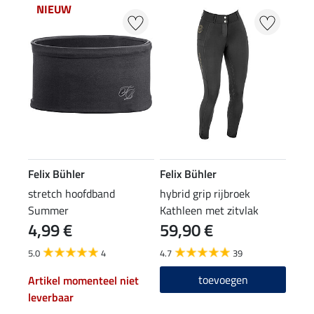
NIEUW
Felix Bühler
Felix Bühler
stretch hoofdband
hybrid grip rijbroek
Summer
Kathleen met zitvlak
4,99 €
59,90 €
5.0
4
4.7
39
toevoegen
Artikel momenteel niet
leverbaar